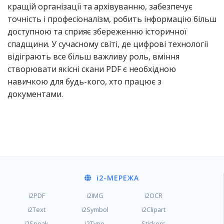
кращій організації та архівуванню, забезпечує
точність і професіоналізм, робить інформацію більш
доступною та сприяє збереженню історичної
спадщини. У сучасному світі, де цифрові технології
відіграють все більш важливу роль, вміння
створювати якісні скани PDF є необхідною
навичкою для будь-кого, хто працює з
документами.
i2
-МЕРЕЖА
i2PDF
i2IMG
i2OCR
i2Text
i2Symbol
i2Clipart
i2Speak
i2Type
Stickers