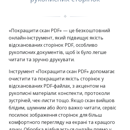
✧
«Покращити скан PDF» — це безкоштовний
онлайн‑інструмент, який підвищує якість
відсканованих сторінок PDF, особливо
рукописних документів, щоб їх було легше
читати та зручно друкувати.
Інструмент «Покращити скан PDF» допомагає
очистити та покращити якість сторінок у
відсканованих PDF‑файлах, з акцентом на
рукописні матеріали: конспекти, протоколи
зустрічей, чек‑листи тощо. Якщо скан вийшов
блідим, шумним або його важко читати, сервіс
посилює зображення сторінок для більш
комфортного перегляду на екрані та кращого
друку. Обробка відбувається онлайн прямо у