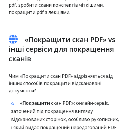
pdf, зробити скани конспектів чіткішими,
покращити pdf з лекціями.
«Покращити скан PDF» vs
інші сервіси для покращення
сканів
Чим «Покращити скан PDF» відрізняється від
інших способів покращити відскановані
документи?
«Покращити скан PDF»:
онлайн‑сервіс,
заточений під покращення вигляду
відсканованих сторінок, особливо рукописних,
і який видає покращений нередагований PDF