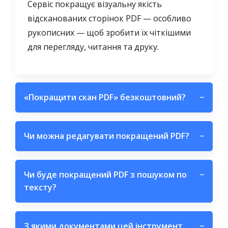
Сервіс покращує візуальну якість
відсканованих сторінок PDF — особливо
рукописних — щоб зробити їх чіткішими
для перегляду, читання та друку.
«Покращити скан PDF» безкоштовний?
−
Чи можна редагувати покращений PDF?
−
Чи буде покращений PDF з пошуком по
−
тексту?
З якими документами цей інструмент
−