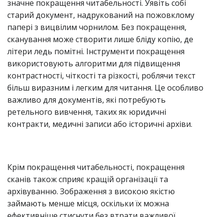
значне покращення читабельності. Уявіть собі
старий документ, надрукований на пожовклому
папері з вицвілим чорнилом. Без покращення,
сканування може створити лише бліду копію, де
літери ледь помітні. Інструменти покращення
використовують алгоритми для підвищення
контрастності, чіткості та різкості, роблячи текст
більш виразним і легким для читання. Це особливо
важливо для документів, які потребують
ретельного вивчення, таких як юридичні
контракти, медичні записи або історичні архіви.
Крім покращення читабельності, покращення
сканів також сприяє кращій організації та
архівуванню. Зображення з високою якістю
займають менше місця, оскільки їх можна
ефективніше стиснути без втрати важливої