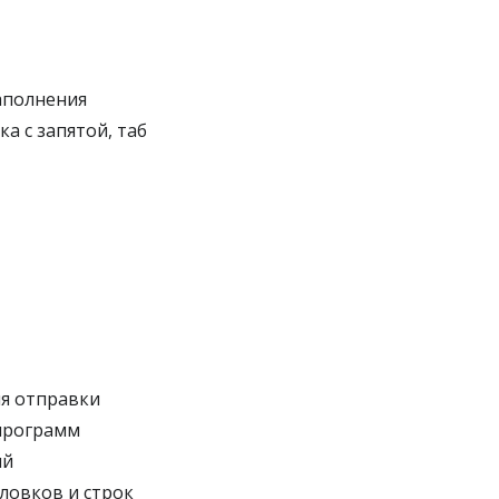
аполнения
а с запятой, таб
ля отправки
 программ
ий
ловков и строк