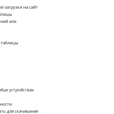
и загрузки на сайт
аблицы
ений или
 таблицы
бых устройствах
дности
ть для скачивания