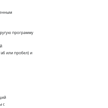
ленным
 другую программу
й
аб или пробел) и
ций
ы с