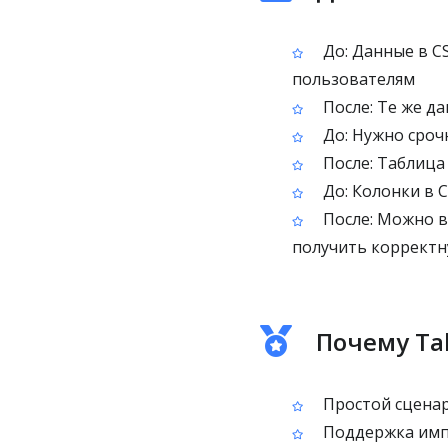
До: Данные в C
пользователям
После: Те же д
До: Нужно срочн
После: Таблица 
До: Колонки в 
После: Можно вы
получить корректн
Почему Tab
Простой сценар
Поддержка импо