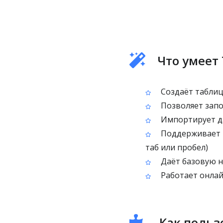
Что умеет 
Создаёт таблицу
Позволяет запо
Импортирует да
Поддерживает вы
таб или пробел)
Даёт базовую н
Работает онлай
Как пользо