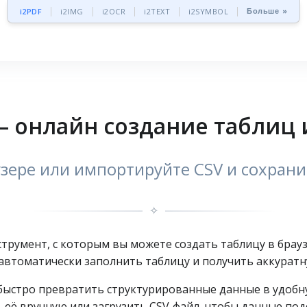
Больше »
i2PDF
i2IMG
i2OCR
i2TEXT
i2SYMBOL
– онлайн создание таблиц 
зере или импортируйте CSV и сохрани
✧
нструмент, с которым вы можете создать таблицу в брау
 автоматически заполнить таблицу и получить аккуратн
о быстро превратить структурированные данные в удобн
ь её вручную или загрузить CSV‑файл, чтобы данные по