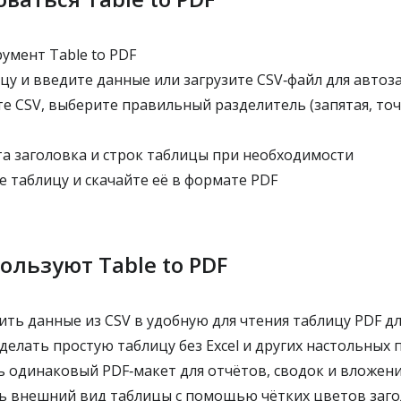
умент Table to PDF
цу и введите данные или загрузите CSV‑файл для автоз
е CSV, выберите правильный разделитель (запятая, точк
а заголовка и строк таблицы при необходимости
 таблицу и скачайте её в формате PDF
ользуют Table to PDF
ть данные из CSV в удобную для чтения таблицу PDF д
делать простую таблицу без Excel и других настольных
 одинаковый PDF‑макет для отчётов, сводок и вложен
 внешний вид таблицы с помощью чётких цветов заго