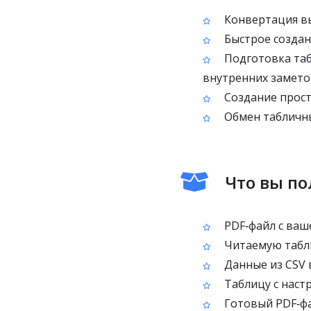
Конвертация вы
Быстрое создани
Подготовка таб
внутренних замето
Создание прост
Обмен табличны
Что вы по
PDF‑файл с ваш
Читаемую табли
Данные из CSV 
Таблицу с наст
Готовый PDF‑фа