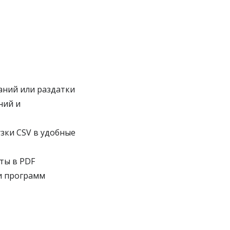
аний или раздатки
ний и
ки CSV в удобные
ты в PDF
и программ