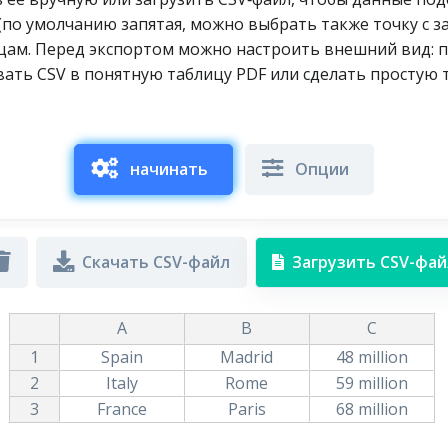
по умолчанию запятая, можно выбрать также точку с за
цам. Перед экспортом можно настроить внешний вид: по
ать CSV в понятную таблицу PDF или сделать простую т
начинать
Опции
Скачать CSV-файл
Загрузить CSV-фай
A
B
C
1
Spain
Madrid
48 million
2
Italy
Rome
59 million
3
France
Paris
68 million