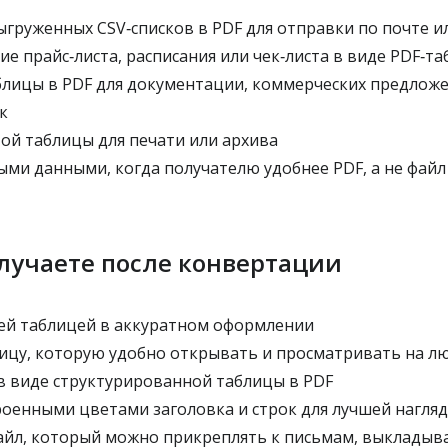
груженных CSV‑списков в PDF для отправки по почте ил
е прайс‑листа, расписания или чек‑листа в виде PDF‑т
лицы в PDF для документации, коммерческих предлож
к
ой таблицы для печати или архива
ми данными, когда получателю удобнее PDF, а не файл
лучаете после конвертации
ей таблицей в аккуратном оформлении
цу, которую удобно открывать и просматривать на лю
в виде структурированной таблицы в PDF
роенными цветами заголовка и строк для лучшей нагля
йл, который можно прикреплять к письмам, выкладыва