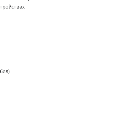
стройствах
бел)