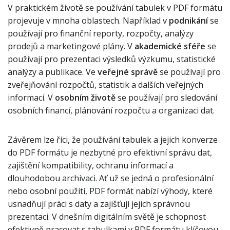
V praktickém životě se používání tabulek v PDF formátu
projevuje v mnoha oblastech. Například v
podnikání
se
používají pro finanční reporty, rozpočty, analýzy
prodejů a marketingové plány. V
akademické sféře
se
používají pro prezentaci výsledků výzkumu, statistické
analýzy a publikace. Ve
veřejné správě
se používají pro
zveřejňování rozpočtů, statistik a dalších veřejných
informací. V
osobním životě
se používají pro sledování
osobních financí, plánování rozpočtu a organizaci dat.
Závěrem lze říci, že používání tabulek a jejich konverze
do PDF formátu je nezbytné pro efektivní správu dat,
zajištění kompatibility, ochranu informací a
dlouhodobou archivaci. Ať už se jedná o profesionální
nebo osobní použití, PDF formát nabízí výhody, které
usnadňují práci s daty a zajišťují jejich správnou
prezentaci. V dnešním digitálním světě je schopnost
efektivně pracovat s tabulkami v PDF formátu klíčovou