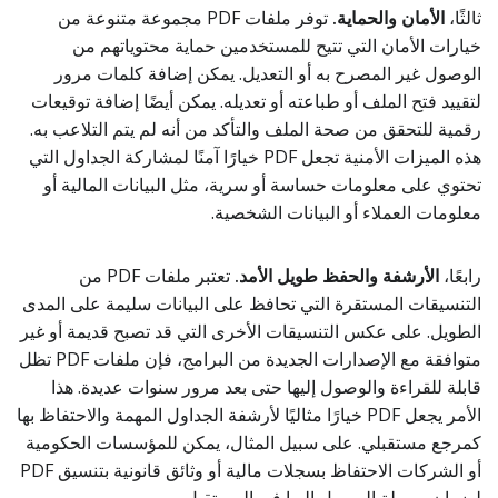
ثالثًا،
الأمان والحماية.
توفر ملفات PDF مجموعة متنوعة من
خيارات الأمان التي تتيح للمستخدمين حماية محتوياتهم من
الوصول غير المصرح به أو التعديل. يمكن إضافة كلمات مرور
لتقييد فتح الملف أو طباعته أو تعديله. يمكن أيضًا إضافة توقيعات
رقمية للتحقق من صحة الملف والتأكد من أنه لم يتم التلاعب به.
هذه الميزات الأمنية تجعل PDF خيارًا آمنًا لمشاركة الجداول التي
تحتوي على معلومات حساسة أو سرية، مثل البيانات المالية أو
معلومات العملاء أو البيانات الشخصية.
رابعًا،
الأرشفة والحفظ طويل الأمد.
تعتبر ملفات PDF من
التنسيقات المستقرة التي تحافظ على البيانات سليمة على المدى
الطويل. على عكس التنسيقات الأخرى التي قد تصبح قديمة أو غير
متوافقة مع الإصدارات الجديدة من البرامج، فإن ملفات PDF تظل
قابلة للقراءة والوصول إليها حتى بعد مرور سنوات عديدة. هذا
الأمر يجعل PDF خيارًا مثاليًا لأرشفة الجداول المهمة والاحتفاظ بها
كمرجع مستقبلي. على سبيل المثال، يمكن للمؤسسات الحكومية
أو الشركات الاحتفاظ بسجلات مالية أو وثائق قانونية بتنسيق PDF