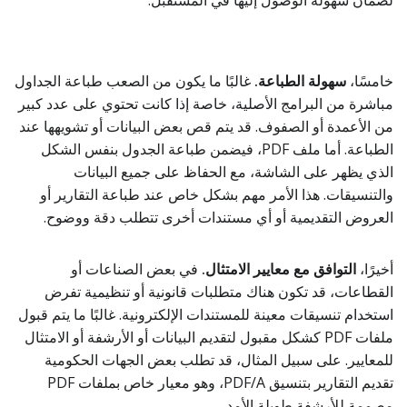
لضمان سهولة الوصول إليها في المستقبل.
خامسًا،
سهولة الطباعة.
غالبًا ما يكون من الصعب طباعة الجداول
مباشرة من البرامج الأصلية، خاصة إذا كانت تحتوي على عدد كبير
من الأعمدة أو الصفوف. قد يتم قص بعض البيانات أو تشويهها عند
الطباعة. أما ملف PDF، فيضمن طباعة الجدول بنفس الشكل
الذي يظهر على الشاشة، مع الحفاظ على جميع البيانات
والتنسيقات. هذا الأمر مهم بشكل خاص عند طباعة التقارير أو
العروض التقديمية أو أي مستندات أخرى تتطلب دقة ووضوح.
أخيرًا،
التوافق مع معايير الامتثال.
في بعض الصناعات أو
القطاعات، قد تكون هناك متطلبات قانونية أو تنظيمية تفرض
استخدام تنسيقات معينة للمستندات الإلكترونية. غالبًا ما يتم قبول
ملفات PDF كشكل مقبول لتقديم البيانات أو الأرشفة أو الامتثال
للمعايير. على سبيل المثال، قد تطلب بعض الجهات الحكومية
تقديم التقارير بتنسيق PDF/A، وهو معيار خاص بملفات PDF
مصممة للأرشفة طويلة الأمد.