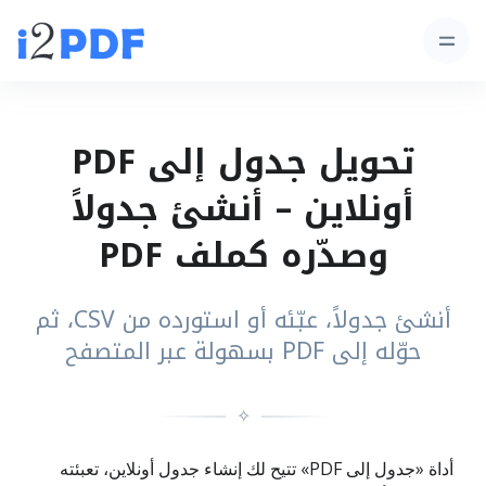
تحويل جدول إلى PDF
أونلاين – أنشئ جدولاً
وصدّره كملف PDF
أنشئ جدولاً، عبّئه أو استورده من CSV، ثم
حوّله إلى PDF بسهولة عبر المتصفح
✧
أداة «جدول إلى PDF» تتيح لك إنشاء جدول أونلاين، تعبئته