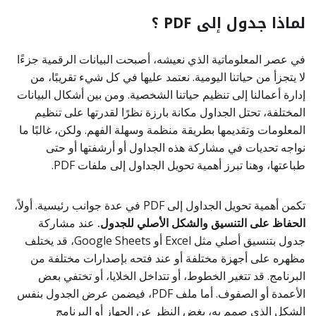
لماذا جدول إلى PDF ؟
في عصر المعلوماتية الذي نعيشه، أصبحت البيانات الرقمية جزءًا
لا يتجزأ من حياتنا اليومية. نعتمد عليها في كل شيء تقريبًا، من
إدارة أعمالنا إلى تنظيم حياتنا الشخصية. ومن بين أشكال البيانات
المختلفة، تحتل الجداول مكانة بارزة نظرًا لقدرتها على تنظيم
المعلومات وتقديمها بطريقة منظمة وسهلة الفهم. ولكن، غالبًا ما
نواجه تحديات في مشاركة هذه الجداول أو أرشفتها أو حتى
طباعتها، وهنا تبرز أهمية تحويل الجداول إلى ملفات PDF.
تكمن أهمية تحويل الجداول إلى PDF في عدة جوانب رئيسية. أولاً،
الحفاظ على التنسيق والشكل الأصلي للجدول.
عند مشاركة
جدول بتنسيق أصلي مثل Excel أو Google Sheets، قد يختلف
مظهره على أجهزة مختلفة أو عند فتحه بإصدارات مختلفة من
البرنامج. قد تتغير الخطوط، أو تتداخل الخلايا، أو تختفي بعض
الأعمدة أو الصفوف. أما ملف PDF، فيضمن عرض الجدول بنفس
الشكل الذي صمم به، بغض النظر عن الجهاز أو البرنامج