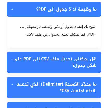
ما وظيفة أداة جدول إلى PDF؟
−
تتيح لك إنشاء جدول أونلاين وتعبئته ثم تحويله إلى
PDF، كما يمكنك تعبئة الجدول من ملف CSV.
هل يمكنني تحويل ملف CSV إلى PDF على
−
شكل جدول؟
ما محدِّد الأعمدة (Delimiter) الذي تدعمه
−
الأداة لملفات CSV؟