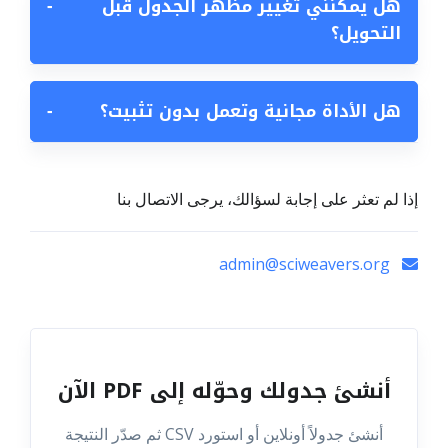
هل يمكنني تغيير مظهر الجدول قبل
−
التحويل؟
هل الأداة مجانية وتعمل بدون تثبيت؟
−
إذا لم تعثر على إجابة لسؤالك، يرجى الاتصال بنا
admin@sciweavers.org
أنشئ جدولك وحوّله إلى PDF الآن
أنشئ جدولاً أونلاين أو استورد CSV ثم صدّر النتيجة