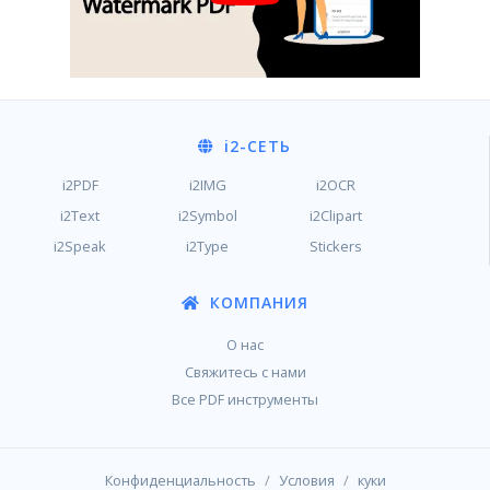
i2
-СЕТЬ
i2PDF
i2IMG
i2OCR
i2Text
i2Symbol
i2Clipart
i2Speak
i2Type
Stickers
КОМПАНИЯ
О нас
Свяжитесь с нами
Все PDF инструменты
/
/
Конфиденциальность
Условия
куки