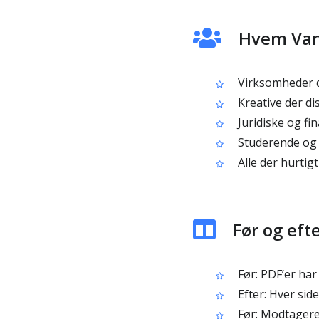
Hvem Van
Virksomheder d
Kreative der di
Juridiske og f
Studerende og 
Alle der hurtig
Før og ef
Før: PDF’er har
Efter: Hver sid
Før: Modtagere 