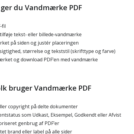
uger du Vandmærke PDF
fil
ilføje tekst‑ eller billede‑vandmærke
ket på siden og justér placeringen
gtighed, størrelse og tekststil (skrifttype og farve)
rket og download PDF’en med vandmærke
olk bruger Vandmærke PDF
ller copyright på delte dokumenter
status som Udkast, Eksempel, Godkendt eller Afvist
riseret genbrug af PDF’er
tet brand eller label på alle sider