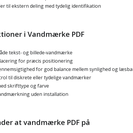
 til ekstern deling med tydelig identifikation
tioner i Vandmærke PDF
åde tekst‑ og billede‑vandmærke
acering for præcis positionering
ennemsigtighed for god balance mellem synlighed og læsb
rol til diskrete eller tydelige vandmærker
d skrifttype og farve
vandmærkning uden installation
åder at vandmærke PDF på