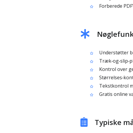
Forberede PDF’er
Nøglefunk
Understøtter b
Træk‑og‑slip‑pl
Kontrol over g
Størrelses‑kont
Tekstkontrol me
Gratis online 
Typiske m