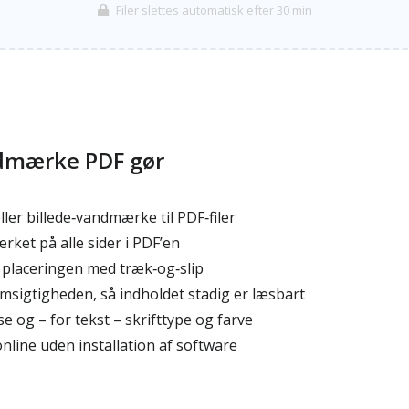
Filer slettes automatisk efter 30 min
dmærke PDF gør
eller billede‑vandmærke til PDF‑filer
et på alle sider i PDF’en
 placeringen med træk‑og‑slip
sigtigheden, så indholdet stadig er læsbart
e og – for tekst – skrifttype og farve
nline uden installation af software