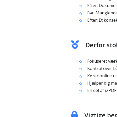
Efter: Dokumen
Før: Manglende b
Efter: Et konsek
Derfor st
Fokuseret værk
Kontrol over b
Kører online ud
Hjælper dig me
En del af i2PD
Vigtige b