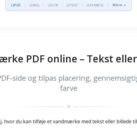
Mere »
i2PDF
i2IMG
i2OCR
i2TEXT
i2SYMBOL
ke PDF online – Tekst eller
‑side og tilpas placering, gennemsigtig
farve
✧
 hvor du kan tilføje et vandmærke med tekst eller billede ti