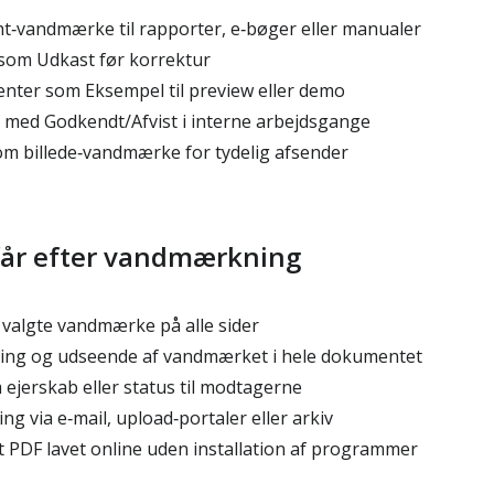
ht‑vandmærke til rapporter, e‑bøger eller manualer
om Udkast før korrektur
er som Eksempel til preview eller demo
 med Godkendt/Afvist i interne arbejdsgange
om billede‑vandmærke for tydelig afsender
får efter vandmærkning
valgte vandmærke på alle sider
ring og udseende af vandmærket i hele dokumentet
ejerskab eller status til modtagerne
eling via e‑mail, upload‑portaler eller arkiv
PDF lavet online uden installation af programmer