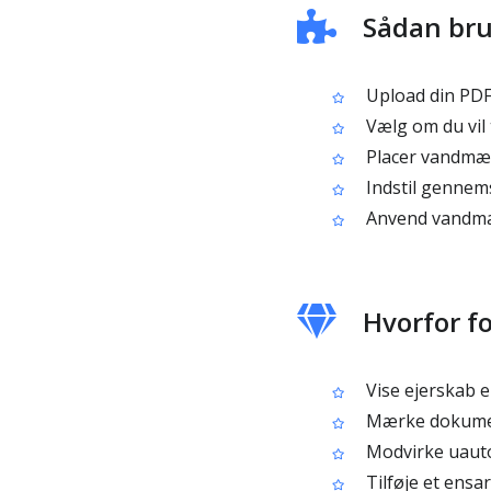
Sådan br
Upload din PDF‑
Vælg om du vil t
Placer vandmær
Indstil gennemsi
Anvend vandmæ
Hvorfor f
Vise ejerskab e
Mærke dokument
Modvirke uauto
Tilføje et ensar