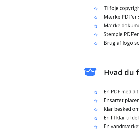
Tilføje copyrig
Mærke PDF’er s
Mærke dokument
Stemple PDF’er
Brug af logo s
Hvad du 
En PDF med dit 
Ensartet place
Klar besked om 
En fil klar til d
En vandmærket 