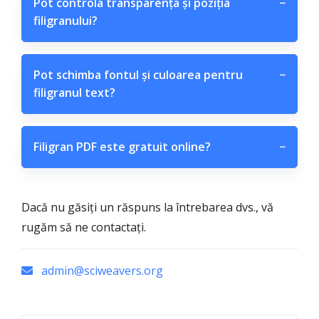
Pot controla transparența și poziția
−
filigranului?
Pot schimba fontul și culoarea pentru
−
filigranul text?
Filigran PDF este gratuit online?
−
Dacă nu găsiți un răspuns la întrebarea dvs., vă
rugăm să ne contactați.
admin@sciweavers.org