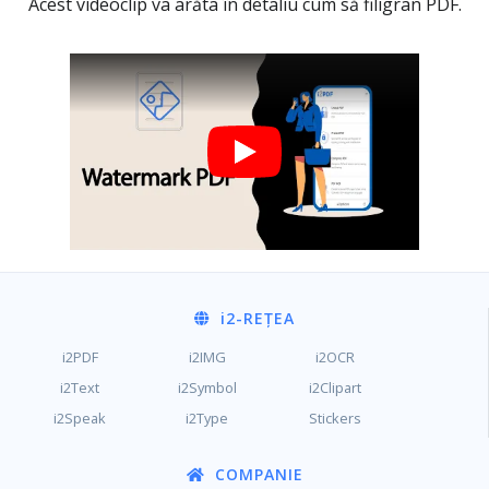
Acest videoclip va arăta în detaliu cum să filigran PDF.
i2
-REȚEA
i2PDF
i2IMG
i2OCR
i2Text
i2Symbol
i2Clipart
i2Speak
i2Type
Stickers
COMPANIE