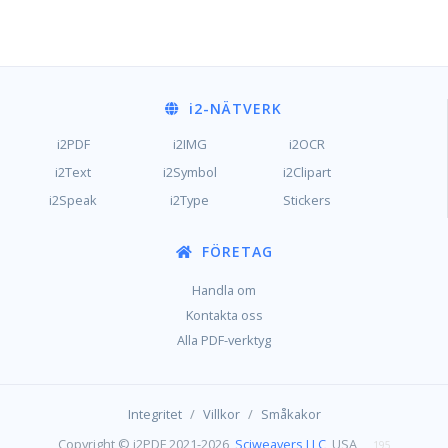
i2
-NÄTVERK
i2PDF
i2IMG
i2OCR
i2Text
i2Symbol
i2Clipart
i2Speak
i2Type
Stickers
FÖRETAG
Handla om
Kontakta oss
Alla PDF-verktyg
/
/
Integritet
Villkor
Småkakor
Copyright © i2PDF 2021-2026,
Sciweavers LLC
, USA
195