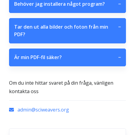
Behöver jag installera något program?
−
Tar den ut alla bilder och foton från min
−
PDF?
Är min PDF-fil säker?
−
Om du inte hittar svaret på din fråga, vänligen
kontakta oss
admin@sciweavers.org