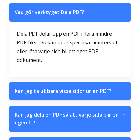
Vad gör verktyget Dela PDF?
−
Dela PDF delar upp en PDF i flera mindre
PDF-filer. Du kan ta ut specifika sidintervall
eller låta varje sida bli ett eget PDF-
dokument.
Kan jag ta ut bara vissa sidor ur en PDF?
−
Kan jag dela en PDF så att varje sida blir en
−
egen fil?