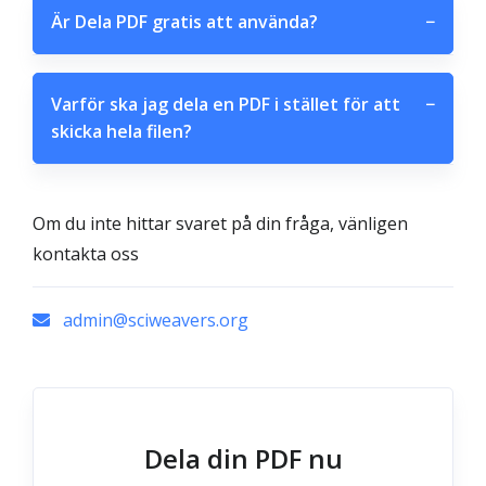
Är Dela PDF gratis att använda?
−
Varför ska jag dela en PDF i stället för att
−
skicka hela filen?
Om du inte hittar svaret på din fråga, vänligen
kontakta oss
admin@sciweavers.org
Dela din PDF nu