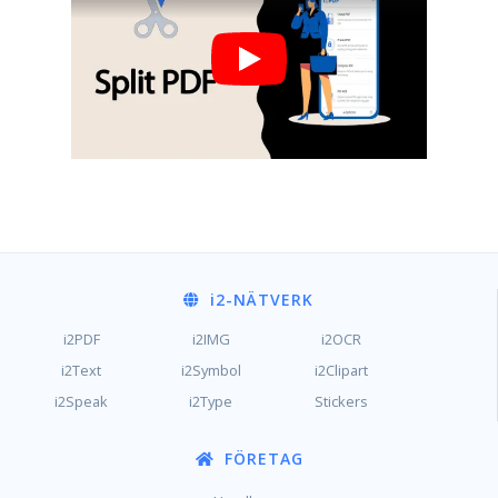
i2
-NÄTVERK
i2PDF
i2IMG
i2OCR
i2Text
i2Symbol
i2Clipart
i2Speak
i2Type
Stickers
FÖRETAG