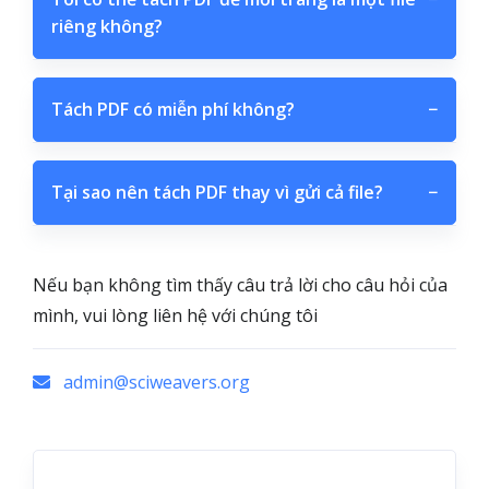
riêng không?
Tách PDF có miễn phí không?
−
Tại sao nên tách PDF thay vì gửi cả file?
−
Nếu bạn không tìm thấy câu trả lời cho câu hỏi của
mình, vui lòng liên hệ với chúng tôi
admin@sciweavers.org