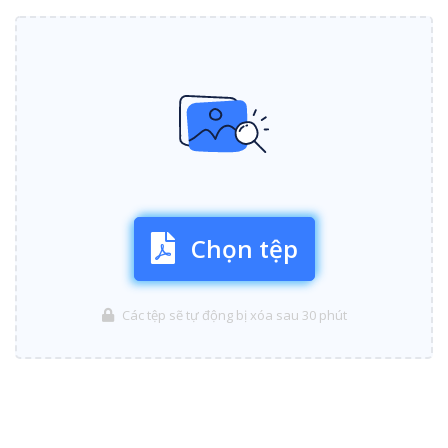
Chọn tệp
Các tệp sẽ tự động bị xóa sau 30 phút