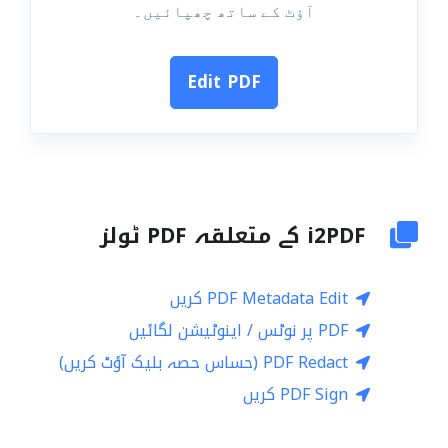
آؤٹ کے ساتھ چھپائیں۔
Edit PDF
i2PDF کے متعلقہ PDF ٹولز
PDF Metadata Edit کریں
PDF پر نوٹس / اینوٹیشن لگائیں
PDF Redact (حساس حصہ بلیک آؤٹ کریں)
PDF Sign کریں