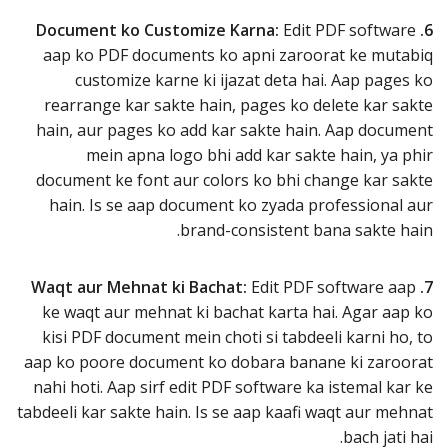
Edit PDF software
6. Document ko Customize Karna:
aap ko PDF documents ko apni zaroorat ke mutabiq
customize karne ki ijazat deta hai. Aap pages ko
rearrange kar sakte hain, pages ko delete kar sakte
hain, aur pages ko add kar sakte hain. Aap document
mein apna logo bhi add kar sakte hain, ya phir
document ke font aur colors ko bhi change kar sakte
hain. Is se aap document ko zyada professional aur
brand-consistent bana sakte hain.
Edit PDF software aap
7. Waqt aur Mehnat ki Bachat:
ke waqt aur mehnat ki bachat karta hai. Agar aap ko
kisi PDF document mein choti si tabdeeli karni ho, to
aap ko poore document ko dobara banane ki zaroorat
nahi hoti. Aap sirf edit PDF software ka istemal kar ke
tabdeeli kar sakte hain. Is se aap kaafi waqt aur mehnat
bach jati hai.