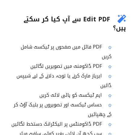
Edit PDF سے آپ کیا کر سکتے
ہیں؟
PDF فائل میں صفحوں پر ٹیکسٹ شامل
کریں
PDF ڈاکومنٹ میں تصویریں لگائیں
ایریاز مارک کرنے یا توجہ دلانے کے لیے شیپس
ڈالیں
اہم ٹیکسٹ کو ہائی لائٹ کریں
حساس ٹیکسٹ اور تصویروں پر بلیک آؤٹ کر
کے چھپائیں
PDF ڈاکومنٹس پر الیکٹرانک دستخط لگائیں
سب کچھ آن لائن، بغیر کوئی سافٹ ویئر