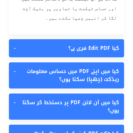
اور حساس ٹیکسٹ یا تصاویر پر بلیک آؤٹ
لگا کر انہیں چھپا سکتے ہیں۔
کیا Edit PDF فری ہے؟
−
کیا میں اپنے PDF میں حساس معلومات
−
ریڈکٹ (چھپا) سکتا ہوں؟
کیا میں آن لائن PDF پر دستخط کر سکتا
−
ہوں؟