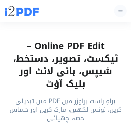
Online PDF Edit –
ٹیکسٹ، تصویر، دستخط،
شیپس، ہائی لائٹ اور
بلیک آؤٹ
براہِ راست براوزر میں PDF میں تبدیلی
کریں، نوٹس لکھیں، مارک کریں اور حساس
حصہ چھپائیں