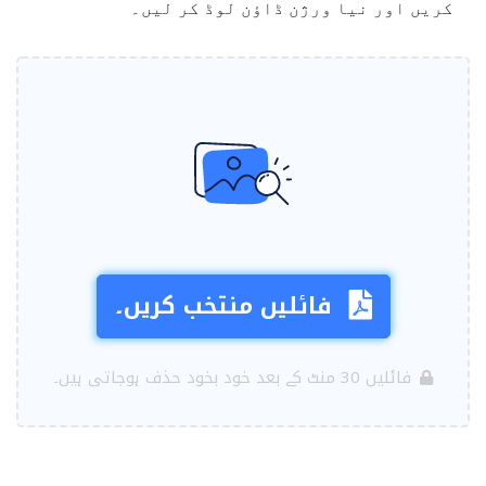
کریں اور نیا ورژن ڈاؤن لوڈ کر لیں۔
فائلیں منتخب کریں۔
فائلیں 30 منٹ کے بعد خود بخود حذف ہوجاتی ہیں۔