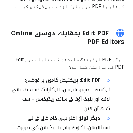
کرنا، یا PDF میں بلیک آؤٹ سے ریڈیکشن کرنا۔
Edit PDF بمقابلہ دوسرے Online
PDF Editors
دیگر PDF ایڈیٹنگ سلوشنز کے مقابلے میں Edit
PDF کی پوزیشن کیا ہے؟
Edit PDF:
پریکٹیکل کاموں پر فوکس:
ٹیکسٹ، تصویر، شیپس، الیکٹرانک دستخط، ہائی
لائٹ اور بلیک آؤٹ کے ساتھ ریڈیکشن – سب
کچھ آن لائن
دیگر ٹولز:
اکثر یہی کام کرنے کے لیے
انسٹالیشن، اکاؤنٹ بنانے یا پیڈ پلان کی ضرورت