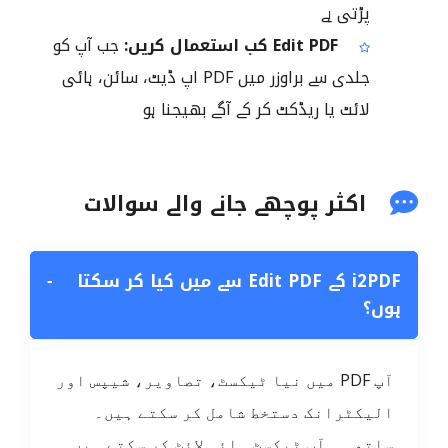
پڑتی ہے
Edit PDF کب استعمال کریں:
جب آپ کو
جلدی سے براوزر میں PDF اپ ڈیٹ، سائن، ہائی
لائٹ یا ریڈکٹ کر کے آگے بھیجنا ہو
اکثر پوچھے جانے والے سوالات
i2PDF کے Edit PDF سے میں کیا کر سکتا
−
ہوں؟
آپ PDF میں نیا ٹیکسٹ، تصاویر، شیپس اور
الیکٹرانک دستخط شامل کر سکتے ہیں۔
ساتھ ہی آپ ٹیکسٹ ہائی لائٹ کر سکتے ہیں