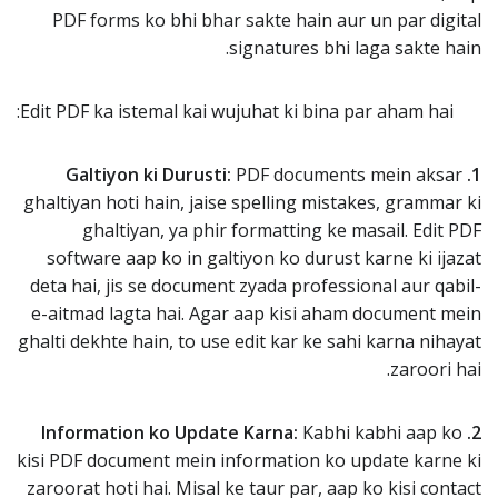
PDF forms ko bhi bhar sakte hain aur un par digital
signatures bhi laga sakte hain.
Edit PDF ka istemal kai wujuhat ki bina par aham hai:
PDF documents mein aksar
1. Galtiyon ki Durusti:
ghaltiyan hoti hain, jaise spelling mistakes, grammar ki
ghaltiyan, ya phir formatting ke masail. Edit PDF
software aap ko in galtiyon ko durust karne ki ijazat
deta hai, jis se document zyada professional aur qabil-
e-aitmad lagta hai. Agar aap kisi aham document mein
ghalti dekhte hain, to use edit kar ke sahi karna nihayat
zaroori hai.
Kabhi kabhi aap ko
2. Information ko Update Karna:
kisi PDF document mein information ko update karne ki
zaroorat hoti hai. Misal ke taur par, aap ko kisi contact