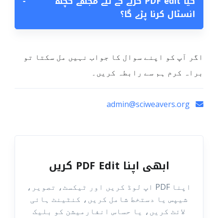
کیا PDF edit کرنے کے لیے مجھے کچھ
−
انسٹال کرنا پڑے گا؟
اگر آپ کو اپنے سوال کا جواب نہیں مل سکتا تو
براہ کرم ہم سے رابطہ کریں۔
admin@sciweavers.org
ابھی اپنا PDF Edit کریں
اپنا PDF اپ لوڈ کریں اور ٹیکسٹ، تصویر،
شیپس یا دستخط شامل کریں، کنٹینٹ ہائی
لائٹ کریں، یا حساس انفارمیشن کو بلیک