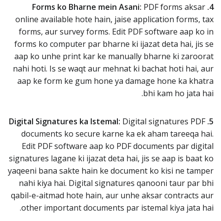
PDF forms aksar
4. Forms ko Bharne mein Asani:
online available hote hain, jaise application forms, tax
forms, aur survey forms. Edit PDF software aap ko in
forms ko computer par bharne ki ijazat deta hai, jis se
aap ko unhe print kar ke manually bharne ki zaroorat
nahi hoti. Is se waqt aur mehnat ki bachat hoti hai, aur
aap ke form ke gum hone ya damage hone ka khatra
bhi kam ho jata hai.
Digital signatures PDF
5. Digital Signatures ka Istemal:
documents ko secure karne ka ek aham tareeqa hai.
Edit PDF software aap ko PDF documents par digital
signatures lagane ki ijazat deta hai, jis se aap is baat ko
yaqeeni bana sakte hain ke document ko kisi ne tamper
nahi kiya hai. Digital signatures qanooni taur par bhi
qabil-e-aitmad hote hain, aur unhe aksar contracts aur
other important documents par istemal kiya jata hai.