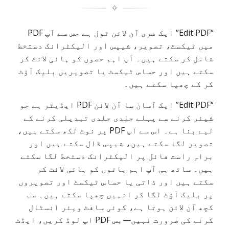
✧
“Edit PDF” ایک فری آن لائن ٹول ہے جس سے آپ PDF
میں ٹیکسٹ، تصویر، شیپس اور الیکٹرانک دستخط
شامل کر سکتے ہیں۔ آپ اہم حصوں کو ہائی لائٹ کر
سکتے ہیں اور حساس ٹیکسٹ یا تصویریں بلیک آؤٹ
کر کے چھپا سکتے ہیں۔
“Edit PDF” ایک آسان سا آن لائن PDF ایڈیٹر ہے جو
شیئر کرنے سے پہلے جلدی جلدی تبدیلی کرنے کے
لیے بنا ہے۔ اس سے آپ PDF پر نوٹ لکھ سکتے ہیں،
تصویر لگا سکتے ہیں، شیپس ڈال سکتے ہیں اور
براہِ راست فائل پر الیکٹرانک دستخط لگا سکتے
ہیں۔ ساتھ ہی آپ اہم باتوں کو ہائی لائٹ کر
سکتے ہیں اور ذاتی یا حساس ٹیکسٹ اور تصویروں
پر بلیک آؤٹ لگا کر انہیں چھپا سکتے ہیں۔ سب
کچھ آن لائن ہوتا ہے، کوئی سافٹ ویئر انسٹال
کرنے کی ضرورت نہیں—بس PDF اپ لوڈ کریں، ایڈٹ