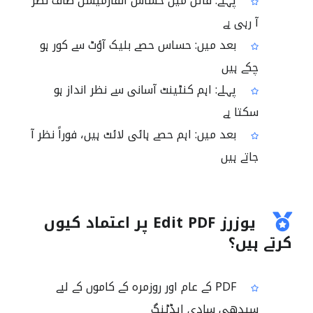
پہلے: فائل میں حساس انفارمیشن صاف نظر
آ رہی ہے
بعد میں: حساس حصے بلیک آؤٹ سے کور ہو
چکے ہیں
پہلے: اہم کنٹینٹ آسانی سے نظر انداز ہو
سکتا ہے
بعد میں: اہم حصے ہائی لائٹ ہیں، فوراً نظر آ
جاتے ہیں
یوزرز Edit PDF پر اعتماد کیوں
کرتے ہیں؟
PDF کے عام اور روزمرہ کے کاموں کے لیے
سیدھی سادی ایڈٹنگ