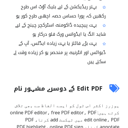
بہتر ریڈیکشن کے لیے بلیک آؤٹ اس طرح
رکھیں کہ پورا حساس حصہ اچھی طرح کور ہو
بہت پیچیدہ ڈاکومنٹ اسٹرکچر چینج کے لیے
شاید الگ یا ایڈوانس ورک فلو درکار ہو
بہت بڑے فائلز یا بہت زیادہ ایڈٹس، آپ کے
ڈیوائس اور انٹرنیٹ پر منحصر ہو کر زیادہ وقت لے
سکتے ہیں
Edit PDF کے دوسرے مشہور نام
یوزرز اکثر اس ٹول کو ایسے الفاظ سے بھی تلاش
کرتے ہیں: online PDF editor، free PDF editor، PDF
edit online، PDF میں ٹیکسٹ add کرنا، PDF
annotate کرنا، PDF highlight، online PDF sign