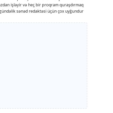
hazdan işləyir və heç bir proqram quraşdırmaq
ə gündəlik sənəd redaktəsi üçün çox uyğundur.