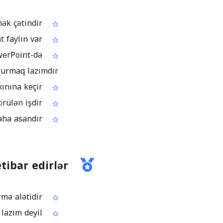
Əvvəl: Məzmun PDF-dədir və slayd kimi redaktə etmək çətindir
Sonra: Sənin artıq redaktə edib təqdim edə biləcəyin PowerPoint faylın var
werPoint-də
qurmaq lazımdır
Sonra: PDF səhifələri və elementləri PPTX/PPT iş axınına keçir
Əvvəl: PDF əsaslı təqdimatı yeniləmək ləng və tamamilə əl ilə görülən işdir
Sonra: Yeniləmələri redaktə oluna bilən PowerPoint sənədində etmək daha asandır
tibar edirlər
Məqsədi aydın olan, tək funksiyalı çevirmə alətidir
Online işləyir, heç bir proqram quraşdırmaq lazım deyil