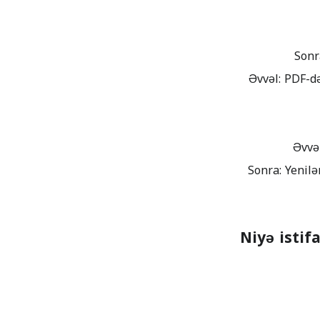
Əvvəl: PDF-d
Niyə istif