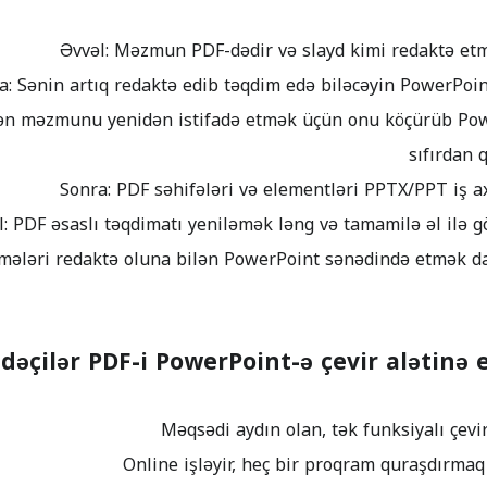
ən məzmunu yenidən istifadə etmək üçün onu köçürüb Po
sıfırdan 
adəçilər PDF-i PowerPoint-ə çevir alətinə e