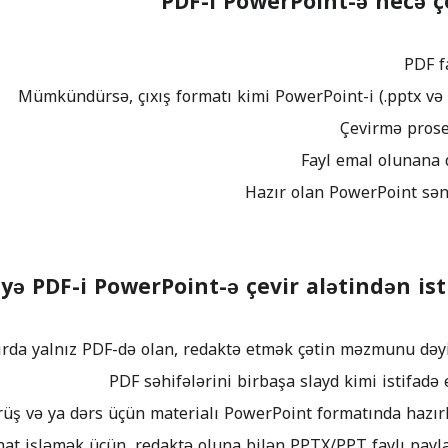
PDF-i PowerPoint-ə necə ç
yə PDF-i PowerPoint-ə çevir alətindən ist