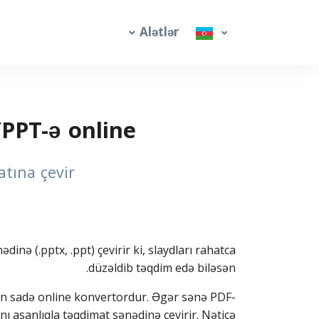
Alətlər
PPT-ə online
atına çevir
nə (.pptx, .ppt) çevirir ki, slaydları rahatca
düzəldib təqdim edə biləsən.
çün sadə online konvertordur. Əgər sənə PDF-
 asanlıqla təqdimat sənədinə çevirir. Nəticə