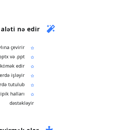
aləti nə edir?
PDF sənədini PowerPoint faylına çevirir
Standart təqdimat formatlarında çıxış verir: .pptx və .ppt
PDF-dəki məzmunu redaktə oluna bilən slaydlara köçürməyə kömək edir
Heç bir proqram quraşdırmadan, birbaşa brauzerdə işləyir
Sadə və sürətli PDF–dən PPT-ə çevirmə üçün nəzərdə tutulub
pik halları
dəstəkləyir