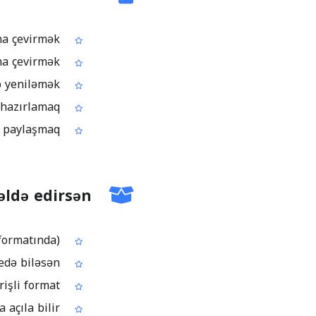
Hesabat PDF-ni təqdimat slaydlarına çevirmək
Təlim materiallarını redaktə oluna bilən PowerPoint presentasiyasına çevirmək
Yalnız PDF kimi qalmış köhnə slaydları PPTX/PPT formatına qaytarıb yeniləmək
PDF əl vərəqindən (handout) və ya qeydlərdən təqdimat hazırlamaq
Komanda ilə birgə düzəliş üçün PDF faylının PowerPoint versiyasını paylaşmaq
əldə edirsən
Endirilə bilən PowerPoint sənədi (.pptx və ya .ppt formatında)
PDF-dəki məzmun təqdimat faylına köçürülmüş olur ki, redaktə edə biləsən
Məzmun təqdim etmək və üzərində dəyişiklik aparmaq üçün daha əlverişli format
Nəticə faylı PowerPoint-i dəstəkləyən proqramlarda açıla bilir