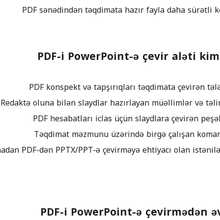
PDF-i PowerPoint-ə çevir aləti ki
adan PDF-dən PPTX/PPT-ə çevirməyə ehtiyacı olan istənilən
PDF-i PowerPoint-ə çevirmədən əv