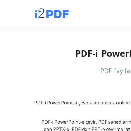
PDF-i Power
PDF faylla
PDF-i PowerPoint-ə çevir aləti pulsuz online 
PDF-i PowerPoint-ə çevir, PDF sənədləri
dən PPTX-ə, PDF-dən PPT-ə çevirmə lazım