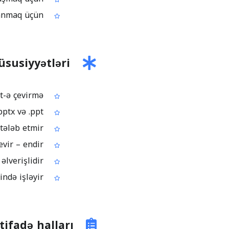
Slaydları sıfırdan hazırlamaq əvəzinə vaxt qazanmaq üçün
üsusiyyətləri
Pulsuz online PDF-dən PowerPoint-ə çevirmə
Çıxış formatları: .pptx və .ppt
Brauzer üzərindən iş, quraşdırma tələb etmir
Sadə proses: yüklə – çevir – endir
PDF fayllarını redaktə oluna bilən təqdimat sənədinə çevirmək üçün əlverişlidir
Müxtəlif cihaz və əməliyyat sistemlərində işləyir
tifadə halları