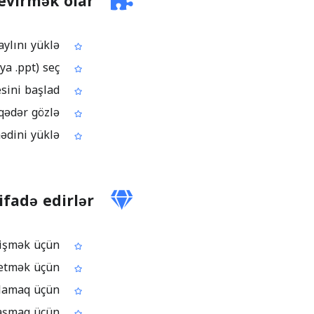
evirmək olar
PDF faylını yüklə
Mümkündürsə, çıxış formatı kimi PowerPoint-i (.pptx və ya .ppt) seç
Çevirmə prosesini başlad
Fayl emal olunana qədər gözlə
Hazır olan PowerPoint sənədini yüklə
ifadə edirlər
Hazırda yalnız PDF-də olan, redaktə etmək çətin məzmunu dəyişmək üçün
PDF səhifələrini birbaşa slayd kimi istifadə etmək üçün
Görüş və ya dərs üçün materialı PowerPoint formatında hazırlamaq üçün
Komandada daha rahat işləmək üçün, redaktə oluna bilən PPTX/PPT faylı paylaşmaq üçün