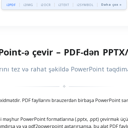
Daha çox »
i2PDF
i2IMG
i2OCR
i2TEXT
i2SYMBOL
Point-ə çevir – PDF-dən PPTX/
rını tez və rahat şəkildə PowerPoint təqdim
✧
xidmətdir. PDF fayllarını brauzerdən birbaşa PowerPoint sənədi
ni məşhur PowerPoint formatlarına (.pptx, .ppt) çevirmək ü
dırsa və ya pdf2powerpoint axtarırsansa, bu alət PDF faylını