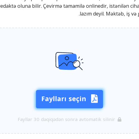
daktə oluna bilir. Çevirmə tamamilə onlinedir, istənilən ci
lazım deyil. Məktəb, iş v
Faylları seçin
Fayllar 30 dəqiqədən sonra avtomatik silinir