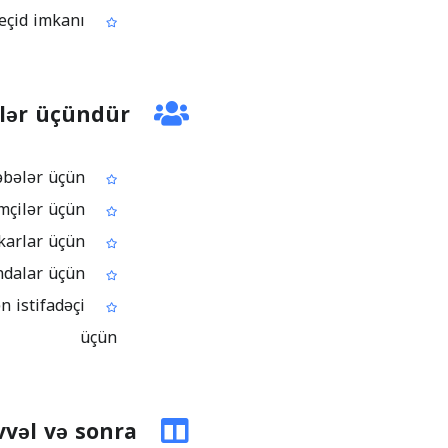
PDF sənədindən təqdimata hazır fayla daha sürətli keçid imkanı
mlər üçündür
PDF konspekt və tapşırıqları təqdimata çevirən tələbələr üçün
Redaktə oluna bilən slaydlar hazırlayan müəllimlər və təlimçilər üçün
PDF hesabatları iclas üçün slaydlara çevirən peşəkarlar üçün
Təqdimat məzmunu üzərində birgə çalışan komandalar üçün
 istifadəçi
üçün
vəl və sonra