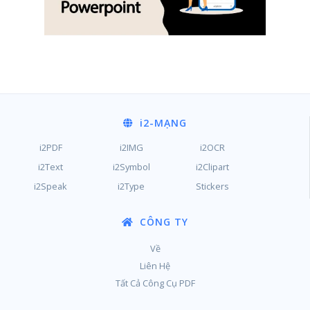
i2
-MẠNG
i2PDF
i2IMG
i2OCR
i2Text
i2Symbol
i2Clipart
i2Speak
i2Type
Stickers
CÔNG TY
Về
Liên Hệ
Tất Cả Công Cụ PDF