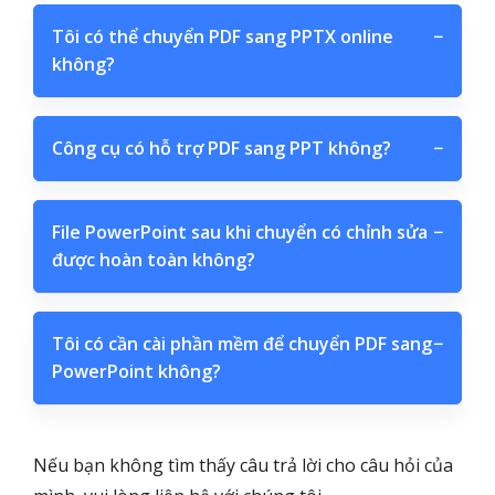
Tôi có thể chuyển PDF sang PPTX online
−
không?
Công cụ có hỗ trợ PDF sang PPT không?
−
File PowerPoint sau khi chuyển có chỉnh sửa
−
được hoàn toàn không?
Tôi có cần cài phần mềm để chuyển PDF sang
−
PowerPoint không?
Nếu bạn không tìm thấy câu trả lời cho câu hỏi của