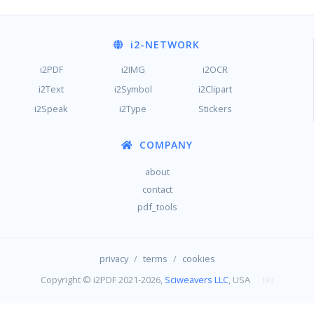
i2
-NETWORK
i2PDF
i2IMG
i2OCR
i2Text
i2Symbol
i2Clipart
i2Speak
i2Type
Stickers
COMPANY
about
contact
pdf_tools
/
/
privacy
terms
cookies
Copyright © i2PDF 2021-2026,
Sciweavers LLC
, USA
193