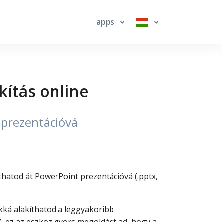
apps
ítás online
 prezentációvá
thatod át PowerPoint prezentációvá (.pptx,
ká alakíthatod a leggyakoribb
, ez az eszköz gyors megoldást ad, hogy a