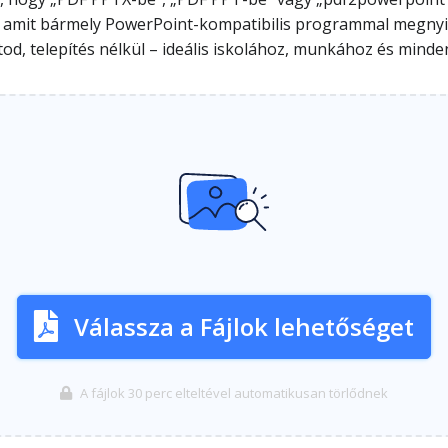
, amit bármely PowerPoint-kompatibilis programmal megnyith
atod, telepítés nélkül – ideális iskolához, munkához és mi
Válassza a Fájlok lehetőséget
A fájlok 30 perc elteltével automatikusan törlődnek