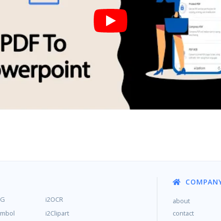
COMPAN
MG
i2OCR
about
ymbol
i2Clipart
contact