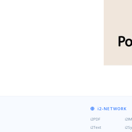
i2
-NETWORK
i2PDF
i2I
i2Text
i2S