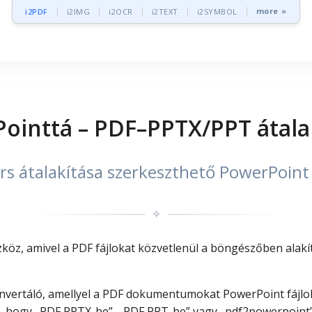
more »
i2PDF
i2IMG
i2OCR
i2TEXT
i2SYMBOL
ointtá – PDF–PPTX/PPT átalak
ors átalakítása szerkeszthető PowerPoint
✧
köz, amivel a PDF fájlokat közvetlenül a böngészőben alakí
nvertáló, amellyel a PDF dokumentumokat PowerPoint fájlok
d, hogy „PDF PPTX-be”, „PDF PPT-be” vagy „pdf2powerpoint”