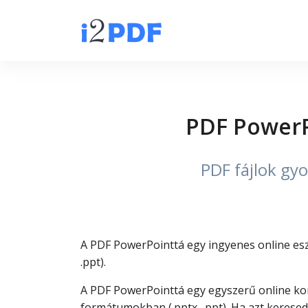
PDF PowerP
PDF fájlok gy
A PDF PowerPointtá egy ingyenes online esz
.ppt).
A PDF PowerPointtá egy egyszerű online ko
formátumokban (.pptx, .ppt). Ha azt kerese