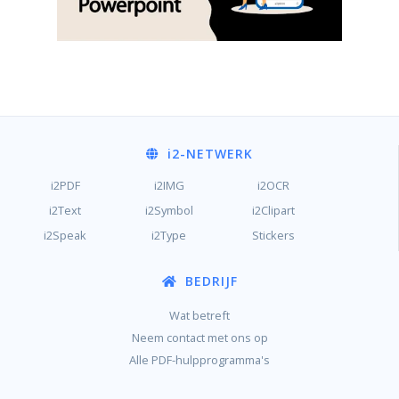
i2
-NETWERK
i2PDF
i2IMG
i2OCR
i2Text
i2Symbol
i2Clipart
i2Speak
i2Type
Stickers
BEDRIJF
Wat betreft
Neem contact met ons op
Alle PDF-hulpprogramma's