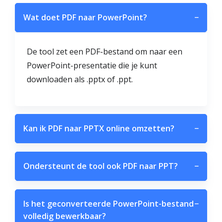
Wat doet PDF naar PowerPoint?
−
De tool zet een PDF-bestand om naar een
PowerPoint-presentatie die je kunt
downloaden als .pptx of .ppt.
Kan ik PDF naar PPTX online omzetten?
−
Ondersteunt de tool ook PDF naar PPT?
−
Is het geconverteerde PowerPoint-bestand
−
volledig bewerkbaar?