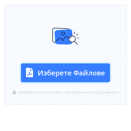
Изберете Файлове
Файловете се изтриват автоматично след 30 минути