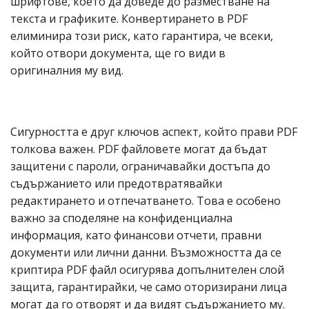
шрифтове, което да доведе до разместване на
текста и графиките. Конвертирането в PDF
елиминира този риск, като гарантира, че всеки,
който отвори документа, ще го види в
оригиналния му вид.
Сигурността е друг ключов аспект, който прави PDF
толкова важен. PDF файловете могат да бъдат
защитени с пароли, ограничавайки достъпа до
съдържанието или предотвратявайки
редактирането и отпечатването. Това е особено
важно за споделяне на конфиденциална
информация, като финансови отчети, правни
документи или лични данни. Възможността да се
криптира PDF файл осигурява допълнителен слой
защита, гарантирайки, че само оторизирани лица
могат да го отворят и да видят съдържанието му.