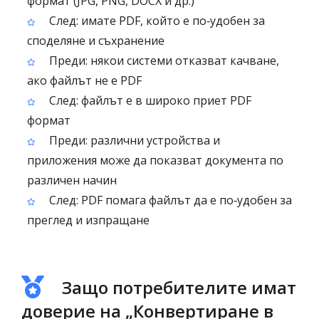
формат (JPG, PNG, DOCX и др.)
След: имате PDF, който е по‑удобен за
споделяне и съхранение
Преди: някои системи отказват качване,
ако файлът не е PDF
След: файлът е в широко приет PDF
формат
Преди: различни устройства и
приложения може да показват документа по
различен начин
След: PDF помага файлът да е по‑удобен за
преглед и изпращане
Защо потребителите имат
доверие на „Конвертиране в