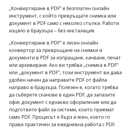
„Конвертиране в PDF“ е безплатен онлайн
инструмент, с който превръщате снимка или
документ в PDF само с няколко стъпки. Работи
изцяло в браузъра – без инсталация.
„Конвертиране в PDF“ е лесен онлайн
конвертор за превръщане на снимки и
документи в PDF за изпращане, качване, печат
или архивиране. Ако ви трябва „снимка в PDF“
или „документ в PDF“, този инструмент ви дава
удобен начин да направите PDF от файла
направо в браузъра. Полезен е, когато трябва
да съберете сканове в един PDF, да запазите
офис документ с еднакво оформление или да
подготвите файл за системи, които приемат
само PDF. Процесът е бърз и ясен, което го
прави практичен за ежедневна работа с PDF.