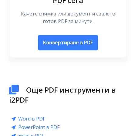
PDF сега
Качете снимка или документ и свалете
готов PDF за минути.
Конвертиране в PDF
Още PDF инструменти в
i2PDF
Word в PDF
PowerPoint в PDF
Excel в PDF