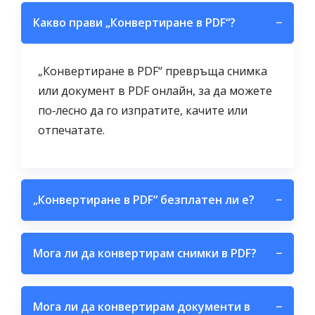
Какво прави „Конвертиране в PDF“?
−
„Конвертиране в PDF“ превръща снимка
или документ в PDF онлайн, за да можете
по‑лесно да го изпратите, качите или
отпечатате.
„Конвертиране в PDF“ безплатен ли е?
−
Мога ли да конвертирам снимки в PDF?
−
Мога ли да конвертирам документи в
−