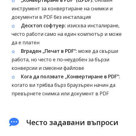
„Конвертиране в PDF“ (i2PDF):
онлайн
инструмент за конвертиране на снимки и
документи в PDF без инсталация
Десктоп софтуер:
изисква инсталиране,
често работи само на един компютър и може
да е платен
Вграден „Печат в PDF“:
може да свърши
работа, но често е по‑неудобен за бързи
конверсии и смесени файлове
Кога да ползвате „Конвертиране в PDF“:
когато ви трябва бърз браузърен начин да
превърнете снимка или документ в PDF
Често задавани въпроси