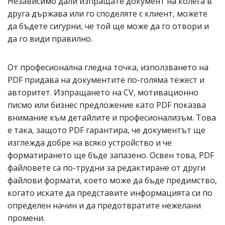
Независимо дали изпращате документ на колега в
друга държава или го споделяте с клиент, можете
да бъдете сигурни, че той ще може да го отвори и
да го види правилно.
От професионална гледна точка, използването на
PDF придава на документите по-голяма тежест и
авторитет. Изпращането на CV, мотивационно
писмо или бизнес предложение като PDF показва
внимание към детайлите и професионализъм. Това
е така, защото PDF гарантира, че документът ще
изглежда добре на всяко устройство и че
форматирането ще бъде запазено. Освен това, PDF
файловете са по-трудни за редактиране от други
файлови формати, което може да бъде предимство,
когато искате да представите информацията си по
определен начин и да предотвратите нежелани
промени.