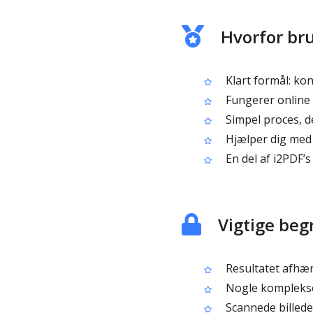
Hvorfor bru
Klart formål: kon
Fungerer online 
Simpel proces, de
Hjælper dig med a
En del af i2PDF’s
Vigtige be
Resultatet afhæng
Nogle komplekse
Scannede billeder