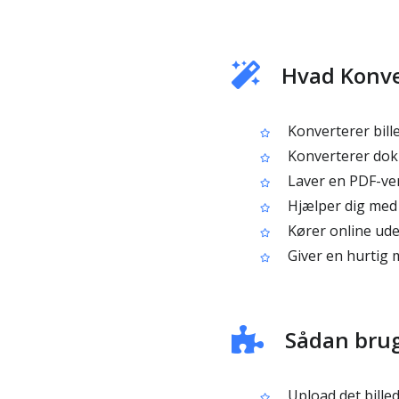
Hvad Konver
Konverterer bill
Konverterer doku
Laver en PDF-versi
Hjælper dig med 
Kører online uden
Giver en hurtig m
Sådan brug
Upload det billed