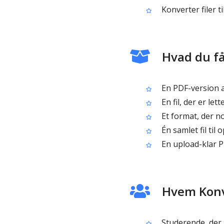
Konverter filer 
Hvad du få
En PDF-version af
En fil, der er let
Et format, der no
Én samlet fil til
En upload-klar P
Hvem Konve
Studerende, der