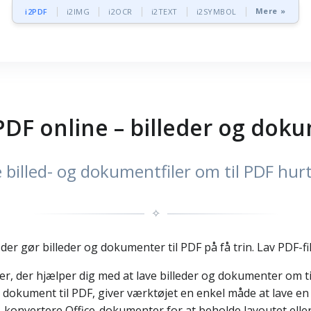
Mere »
i2PDF
i2IMG
i2OCR
i2TEXT
i2SYMBOL
PDF online – billeder og dok
 billed- og dokumentfiler om til PDF hur
✧
 der gør billeder og dokumenter til PDF på få trin. Lav PDF-fi
r, der hjælper dig med at lave billeder og dokumenter om til 
 dokument til PDF, giver værktøjet en enkel måde at lave en P
, konvertere Office-dokumenter for at beholde layoutet eller 