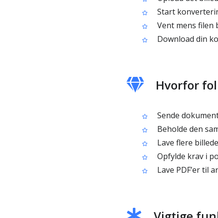
Start konverteri
Vent mens filen 
Download din ko
Hvorfor fol
Sende dokumenter
Beholde den sam
Lave flere billed
Opfylde krav i po
Lave PDF’er til a
Vigtige fun