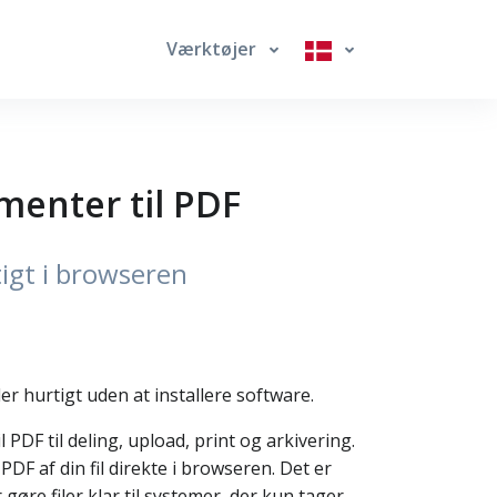
Værktøjer
umenter til PDF
tigt i browseren
ler hurtigt uden at installere software.
PDF til deling, upload, print og arkivering.
DF af din fil direkte i browseren. Det er
gøre filer klar til systemer, der kun tager