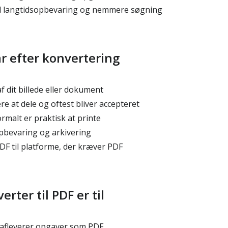
til langtidsopbevaring og nemmere søgning
r efter konvertering
 dit billede eller dokument
tere at dele og oftest bliver accepteret
rmalt er praktisk at printe
 opbevaring og arkivering
DF til platforme, der kræver PDF
rter til PDF er til
 afleverer opgaver som PDF