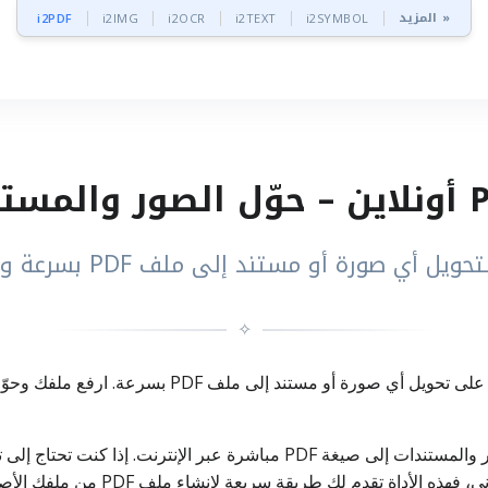
المزيد »
i2PDF
i2IMG
i2OCR
i2TEXT
i2SYMBOL
ل أي صورة أو مستند إلى ملف PDF بسرعة ومن المتصفح
✧
لأجل المشاركة، الأرشفة، أو الإرسال بال