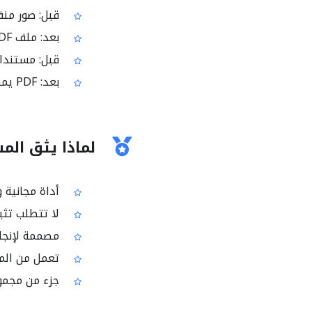
قبل: صور من
بعد: ملف PDF مناسب للإرسال كملف واحد
قبل: مستندات 
بعد: PDF يمكن عرضه بسهولة على معظم الأجهزة
لماذا يثق المس
أداة مجانية و
لا تتطلب تثبي
مصممة لإنجاز
تعمل من الم
جزء من مجموعة أدوات i2PDF