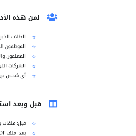
لمن هذه الأدا
الطلاب الذين 
الموظفون الذ
المعلمون والإ
الشركات التي تعتمد PDF كصيغة موح
أي شخص يريد تح
قبل وبعد استخد
قبل: ملفات ب
بعد: ملف PDF موحّد يسهل فتحه ومشاركته