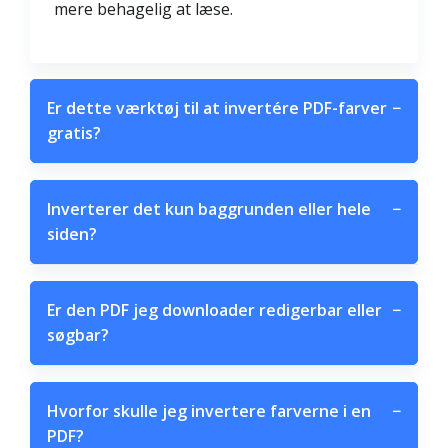
mere behagelig at læse.
Er dette værktøj til at invertére PDF-farver
−
gratis?
Inverterer det kun baggrunden eller hele
−
siden?
Er den PDF jeg downloader redigerbar eller
−
søgbar?
Hvorfor skulle jeg invertere farverne i en
−
PDF?