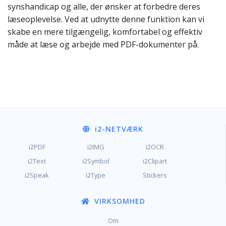
synshandicap og alle, der ønsker at forbedre deres
læseoplevelse. Ved at udnytte denne funktion kan vi
skabe en mere tilgængelig, komfortabel og effektiv
måde at læse og arbejde med PDF-dokumenter på.
i2
-NETVÆRK
i2PDF
i2IMG
i2OCR
i2Text
i2Symbol
i2Clipart
i2Speak
i2Type
Stickers
VIRKSOMHED
Om