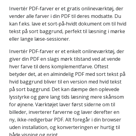
Invertér PDF-farver er et gratis onlineværktøj, der
vender alle farver i din PDF til deres modsatte. Du
kan f.eks. lave et sort‑på‑hvidt dokument om til hvid
tekst på sort baggrund, perfekt til læsning i mørke
eller lange læse-sessioner.
Invertér PDF-farver er et enkelt onlineværktøj, der
giver din PDF en slags mørk tilstand ved at vende
hver farve til dens komplementfarve. Oftest
betyder det, at en almindelig PDF med sort tekst på
hvid baggrund bliver til en version med hvid tekst
på sort baggrund. Det kan dæmpe den oplevede
lysstyrke og gøre lang tids læsning mere skånsom
for øjnene. Værktøjet laver først siderne om til
billeder, inverterer farverne og laver derefter en
ny, ikke-redigerbar PDF. Alt foregår i din browser
uden installation, og konverteringen er hurtig til
både visning og print.