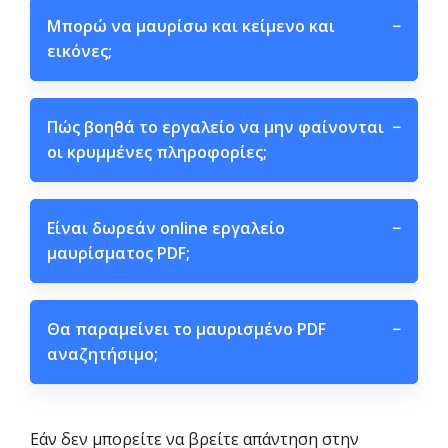
Μπορώ να μαυρίσω και κείμενο και
−
εικόνες;
Πώς βοηθά το εργαλείο να μην φαίνονται
−
οι κρυμμένες πληροφορίες;
Είναι δωρεάν online εργαλείο
−
μαυρίσματος PDF;
Θα παραμείνει το μαυρισμένο PDF
−
αναζητήσιμο;
Εάν δεν μπορείτε να βρείτε απάντηση στην