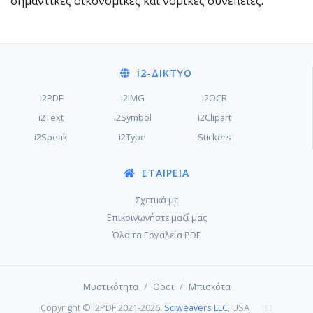
σημαντικές οικονομικές και νομικές συνέπειες.
i2
-ΔΊΚΤΥΟ
i2PDF
i2IMG
i2OCR
i2Text
i2Symbol
i2Clipart
i2Speak
i2Type
Stickers
ΕΤΑΙΡΕΊΑ
Σχετικά με
Επικοινωνήστε μαζί μας
Όλα τα Εργαλεία PDF
/
/
Μυστικότητα
Οροι
Μπισκότα
Copyright © i2PDF 2021-2026,
Sciweavers LLC
, USA
192