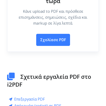
τώρα
Κάνε upload το PDF και πρόσθεσε
επισημάνσεις, σημειώσεις, σχέδια και
markup σε λίγα λεπτά.
Σχολίασε PDF
Σχετικά εργαλεία PDF στο
i2PDF
Επεξεργασία PDF
Απόκρυψη (redact) σε PDF