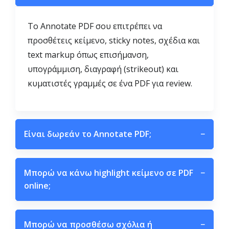
Το Annotate PDF σου επιτρέπει να
προσθέτεις κείμενο, sticky notes, σχέδια και
text markup όπως επισήμανση,
υπογράμμιση, διαγραφή (strikeout) και
κυματιστές γραμμές σε ένα PDF για review.
Είναι δωρεάν το Annotate PDF;
−
Μπορώ να κάνω highlight κείμενο σε PDF
−
online;
Μπορώ να προσθέσω σχόλια ή
−