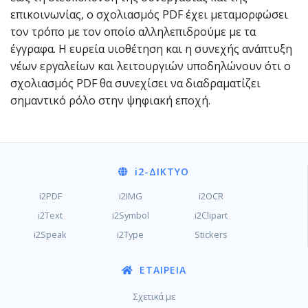
επικοινωνίας, ο σχολιασμός PDF έχει μεταμορφώσει
τον τρόπο με τον οποίο αλληλεπιδρούμε με τα
έγγραφα. Η ευρεία υιοθέτηση και η συνεχής ανάπτυξη
νέων εργαλείων και λειτουργιών υποδηλώνουν ότι ο
σχολιασμός PDF θα συνεχίσει να διαδραματίζει
σημαντικό ρόλο στην ψηφιακή εποχή.
i2
-ΔΊΚΤΥΟ
i2PDF
i2IMG
i2OCR
i2Text
i2Symbol
i2Clipart
i2Speak
i2Type
Stickers
ΕΤΑΙΡΕΊΑ
Σχετικά με