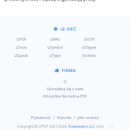
i2
-SIEĆ
i2PDF
i2IMG
i2OCR
i2Text
i2Symbol
i2Clipart
i2Speak
i2Type
Stickers
FIRMA
O
Skontaktuj się z nami
Wszystkie Narzędzia PDF
/
/
Prywatność
Warunki
pliki cookies
Copyright © i2PDF 2021-2026,
Sciweavers LLC
, USA
194