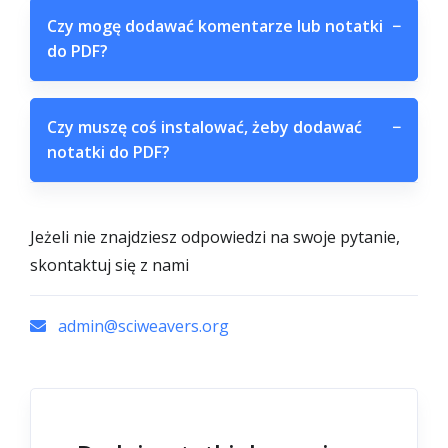
Czy mogę dodawać komentarze lub notatki
−
do PDF?
Czy muszę coś instalować, żeby dodawać
−
notatki do PDF?
Jeżeli nie znajdziesz odpowiedzi na swoje pytanie,
skontaktuj się z nami
admin@sciweavers.org