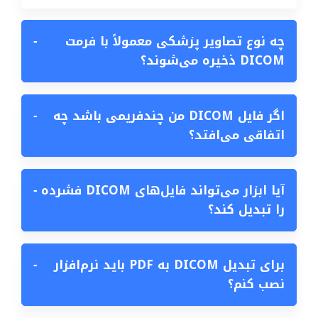
چه نوع تصاویر پزشکی معمولاً با فرمت
−
DICOM ذخیره می‌شوند؟
اگر فایل DICOM من چندفریمی باشد چه
−
اتفاقی می‌افتد؟
آیا ابزار می‌تواند فایل‌های DICOM فشرده
−
را تبدیل کند؟
برای تبدیل DICOM به PDF باید نرم‌افزار
−
نصب کنم؟