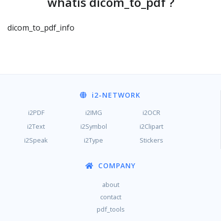
whatis dicom_to_pdf ?
dicom_to_pdf_info
i2
-NETWORK
i2PDF
i2IMG
i2OCR
i2Text
i2Symbol
i2Clipart
i2Speak
i2Type
Stickers
COMPANY
about
contact
pdf_tools