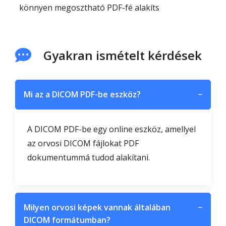
könnyen megosztható PDF-fé alakíts
Gyakran ismételt kérdések
Mi az a DICOM PDF-be eszköz?
−
A DICOM PDF-be egy online eszköz, amellyel
az orvosi DICOM fájlokat PDF
dokumentummá tudod alakítani.
Milyen orvosi képek vannak általában
−
DICOM formátumban?