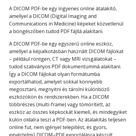
A DICOM PDF-be egy ingyenes online átalakító,
amellyel a DICOM (Digital Imaging and
Communications in Medicine) képeket közvetlenül
a böngészőben tudod PDF fájllá alakítani.
A DICOM PDF-be egy egyszerű online eszköz,
amellyel a képalkotásban használt DICOM fájlokat
– például röntgen, CT vagy MRI vizsgálatokat –
tudod szabványos PDF dokumentummá alakítani.
Így a DICOM fájlokat olyan formátumba
exportálhatod, amelyet sokkal könnyebb
megosztani, megnyitni és tárolni különböző
eszközökön és rendszerekben. Ha a DICOM
többrészes (multi-frame) vagy tömörített, az
eszköz az összes képkockát kiemeli, és mindegyiket
külön oldalra teszi a PDF-ben. Az átalakítás teljesen
online fut, nem igényel telepítést, és gyors,
egyértelmű DICOM–PDF exportálásra készült.