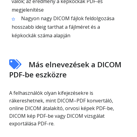
valók; az eredmény a képkockák PDF-es
megjelenítése
Nagyon nagy DICOM fájlok feldolgozása
hosszabb ideig tarthat a fájlméret és a
képkockák száma alapján
Más elnevezések a DICOM
PDF-be eszközre
A felhasználók olyan kifejezésekre is
rákereshetnek, mint DICOM–PDF konvertáló,
online DICOM átalakító, orvosi képek PDF-be,
DICOM kép PDF-be vagy DICOM vizsgálat
exportálása PDF-re.