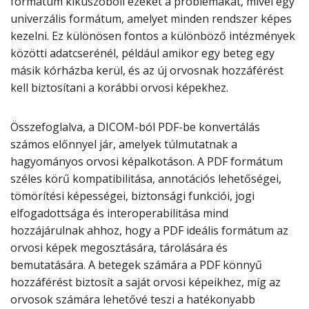
formátum kiküszöböli ezeket a problémákat, mivel egy
univerzális formátum, amelyet minden rendszer képes
kezelni. Ez különösen fontos a különböző intézmények
közötti adatcserénél, például amikor egy beteg egy
másik kórházba kerül, és az új orvosnak hozzáférést
kell biztosítani a korábbi orvosi képekhez.
Összefoglalva, a DICOM-ból PDF-be konvertálás
számos előnnyel jár, amelyek túlmutatnak a
hagyományos orvosi képalkotáson. A PDF formátum
széles körű kompatibilitása, annotációs lehetőségei,
tömörítési képességei, biztonsági funkciói, jogi
elfogadottsága és interoperabilitása mind
hozzájárulnak ahhoz, hogy a PDF ideális formátum az
orvosi képek megosztására, tárolására és
bemutatására. A betegek számára a PDF könnyű
hozzáférést biztosít a saját orvosi képeikhez, míg az
orvosok számára lehetővé teszi a hatékonyabb