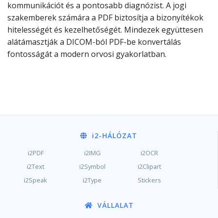
kommunikációt és a pontosabb diagnózist. A jogi
szakemberek számára a PDF biztosítja a bizonyítékok
hitelességét és kezelhetőségét. Mindezek együttesen
alátámasztják a DICOM-ból PDF-be konvertálás
fontosságát a modern orvosi gyakorlatban.
i2
-HÁLÓZAT
i2PDF
i2IMG
i2OCR
i2Text
i2Symbol
i2Clipart
i2Speak
i2Type
Stickers
VÁLLALAT