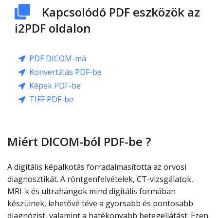
Kapcsolódó PDF eszközök az
i2PDF oldalon
PDF DICOM-má
Konvertálás PDF-be
Képek PDF-be
TIFF PDF-be
Miért DICOM-ból PDF-be ?
A digitális képalkotás forradalmasította az orvosi
diagnosztikát. A röntgenfelvételek, CT-vizsgálatok,
MRI-k és ultrahangok mind digitális formában
készülnek, lehetővé téve a gyorsabb és pontosabb
diagnózist, valamint a hatékonyabb betegellátást. Ezen