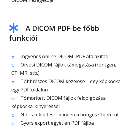
DICOM nézegetője
A DICOM PDF-be főbb
funkciói
Ingyenes online DICOM–PDF átalakítás
Orvosi DICOM fájlok támogatása (röntgen,
CT, MRI stb.)
Többrészes DICOM kezelése – egy képkocka
egy PDF-oldalon
Tömörített DICOM fájlok feldolgozása
képkocka-kinyeréssel
Nincs telepítés – minden a böngészőben fut
Gyors export egyetlen PDF fájlba