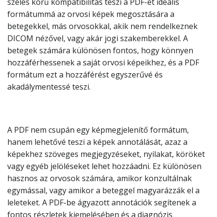
széles körű kompatibilitás teszi a PDF-et ideális
formátummá az orvosi képek megosztására a
betegekkel, más orvosokkal, akik nem rendelkeznek
DICOM nézővel, vagy akár jogi szakemberekkel. A
betegek számára különösen fontos, hogy könnyen
hozzáférhessenek a saját orvosi képeikhez, és a PDF
formátum ezt a hozzáférést egyszerűvé és
akadálymentessé teszi.
A PDF nem csupán egy képmegjelenítő formátum,
hanem lehetővé teszi a képek annotálását, azaz a
képekhez szöveges megjegyzéseket, nyilakat, köröket
vagy egyéb jelöléseket lehet hozzáadni. Ez különösen
hasznos az orvosok számára, amikor konzultálnak
egymással, vagy amikor a beteggel magyarázzák el a
leleteket. A PDF-be ágyazott annotációk segítenek a
fontos részletek kiemelésében és a diagnózis