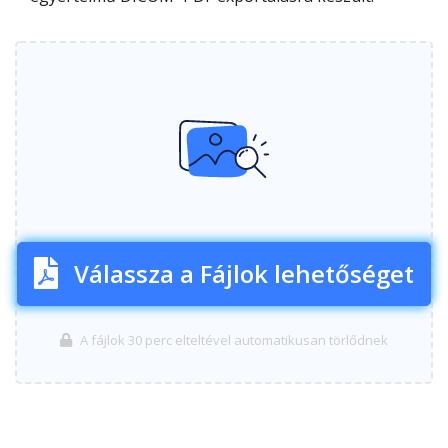
Válassza a Fájlok lehetőséget
A fájlok 30 perc elteltével automatikusan törlődnek