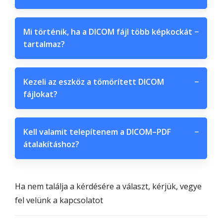
Mi történik, ha a DICOM fájl több képkockát
−
tartalmaz?
Kezeli az eszköz a tömörített DICOM
−
fájlokat?
Kell valamit telepítenem a DICOM–PDF
−
átalakításhoz?
Ha nem találja a kérdésére a választ, kérjük, vegye
fel velünk a kapcsolatot