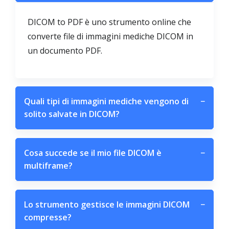
DICOM to PDF è uno strumento online che
converte file di immagini mediche DICOM in
un documento PDF.
Quali tipi di immagini mediche vengono di
−
solito salvate in DICOM?
Cosa succede se il mio file DICOM è
−
multiframe?
Lo strumento gestisce le immagini DICOM
−
compresse?