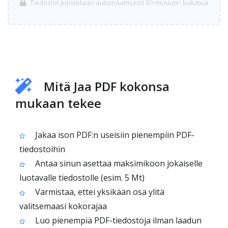
Tiedostot poistetaan automaattisesti 30 minuutin kuluttua
Mitä Jaa PDF kokonsa
mukaan tekee
Jakaa ison PDF:n useisiin pienempiin PDF-
tiedostoihin
Antaa sinun asettaa maksimikoon jokaiselle
luotavalle tiedostolle (esim. 5 Mt)
Varmistaa, ettei yksikään osa ylitä
valitsemaasi kokorajaa
Luo pienempiä PDF-tiedostoja ilman laadun