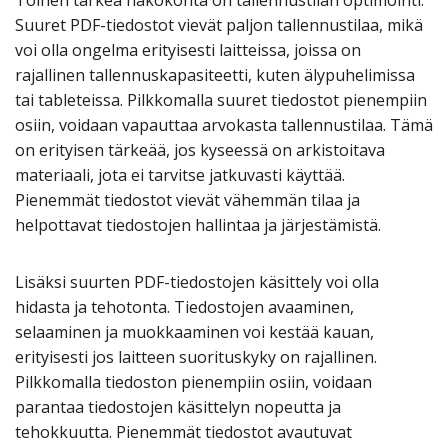
Toinen tärkeä näkökohta on tallennustilan optimointi.
Suuret PDF-tiedostot vievät paljon tallennustilaa, mikä
voi olla ongelma erityisesti laitteissa, joissa on
rajallinen tallennuskapasiteetti, kuten älypuhelimissa
tai tableteissa. Pilkkomalla suuret tiedostot pienempiin
osiin, voidaan vapauttaa arvokasta tallennustilaa. Tämä
on erityisen tärkeää, jos kyseessä on arkistoitava
materiaali, jota ei tarvitse jatkuvasti käyttää.
Pienemmät tiedostot vievät vähemmän tilaa ja
helpottavat tiedostojen hallintaa ja järjestämistä.
Lisäksi suurten PDF-tiedostojen käsittely voi olla
hidasta ja tehotonta. Tiedostojen avaaminen,
selaaminen ja muokkaaminen voi kestää kauan,
erityisesti jos laitteen suorituskyky on rajallinen.
Pilkkomalla tiedoston pienempiin osiin, voidaan
parantaa tiedostojen käsittelyn nopeutta ja
tehokkuutta. Pienemmät tiedostot avautuvat