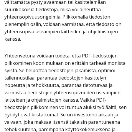
välttämättä pysty avaamaan tai käsittelemään
suurikokoisia tiedostoja, mikä voi aiheuttaa
yhteensopivuusongelmia. Pilkkomalla tiedoston
pienempiin osiin, voidaan varmistaa, että tiedosto on
yhteensopiva useampien laitteiden ja ohjelmistojen
kanssa.
Yhteenvetona voidaan todeta, että PDF-tiedostojen
pilkkominen koon mukaan on erittäin tärkeää monista
syistä. Se helpottaa tiedostojen jakamista, optimoi
tallennustilaa, parantaa tiedostojen käsittelyn
nopeutta ja tehokkuutta, parantaa tietoturvaa ja
varmistaa tiedostojen yhteensopivuuden useampien
laitteiden ja ohjelmistojen kanssa. Vaikka PDF-
tiedostojen pilkkominen voi tuntua aluksi työläältä, sen
hyödyt ovat kiistattomat. Se on investointi aikaan ja
vaivaan, joka maksaa itsensä takaisin parantuneena
tehokkuutena, parempana käyttökokemuksena ja