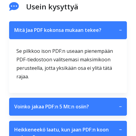
Usein kysyttyä
Mitä Jaa PDF kokonsa mukaan tekee?
−
Se pilkkoo ison PDF:n useaan pienempään
PDF-tiedostoon valitsemasi maksimikoon
perusteella, jotta yksikään osa ei ylitä tätä
rajaa.
Voinko jakaa PDF:n 5 Mt:n osiin?
−
Heikkeneekö laatu, kun jaan PDF:n koon
−