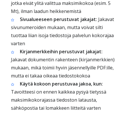
jotka eivät ylitä valittua maksimikokoa (esim. 5
Mt), ilman laadun heikkenemistä
Sivualueeseen perustuvat jakajat:
Jakavat
sivunumeroiden mukaan, mutta voivat silti
tuottaa liian isoja tiedostoja palvelun kokorajaa
varten
Kirjanmerkkeihin perustuvat jakajat:
Jakavat dokumentin rakenteen (kirjanmerkkien)
mukaan, mikä toimii hyvin jäsennellyille PDF:ille,
mutta ei takaa oikeaa tiedostokokoa
Käytä kokoon perustuvaa jakoa, kun:
Tavoitteesi on ennen kaikkea pysyä tietyssä
maksimikokorajassa tiedoston latausta,
sähköpostia tai lomakkeen liitteitä varten