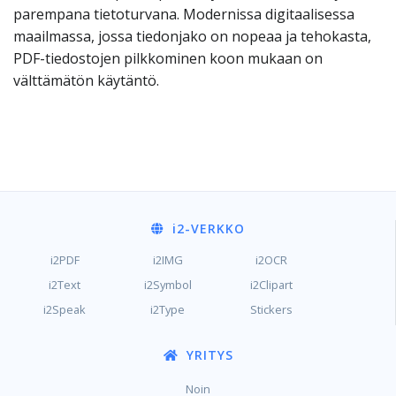
parempana tietoturvana. Modernissa digitaalisessa
maailmassa, jossa tiedonjako on nopeaa ja tehokasta,
PDF-tiedostojen pilkkominen koon mukaan on
välttämätön käytäntö.
i2
-VERKKO
i2PDF
i2IMG
i2OCR
i2Text
i2Symbol
i2Clipart
i2Speak
i2Type
Stickers
YRITYS
Noin