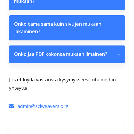
mukaan?
Onko tämä sama kuin sivujen mukaan
−
jakaminen?
Onko Jaa PDF kokonsa mukaan ilmainen?
−
Jos et löydä vastausta kysymykseesi, ota meihin
yhteyttä
admin@sciweavers.org