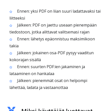
Ennen: yksi PDF on liian suuri ladattavaksi tai
liitteeksi
Jälkeen: PDF on jaettu useaan pienempään
tiedostoon, jotka alittavat valitsemasi rajan
Ennen: lähetys epäonnistuu maksimikoon
takia
Jälkeen: jokainen osa-PDF pysyy vaaditun
kokorajan sisällä
Ennen: suurten PDF:ien jakaminen ja
lataaminen on hankalaa
Jälkeen: pienemmät osat on helpompi
lähettää, ladata ja vastaanottaa
Miksi käyttäjät luottavat