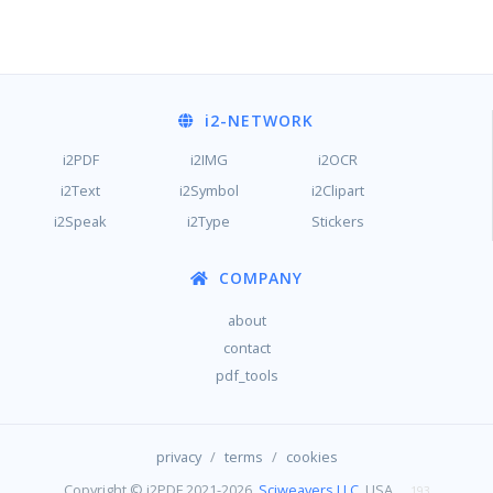
i2
-NETWORK
i2PDF
i2IMG
i2OCR
i2Text
i2Symbol
i2Clipart
i2Speak
i2Type
Stickers
COMPANY
about
contact
pdf_tools
/
/
privacy
terms
cookies
Copyright © i2PDF 2021-2026,
Sciweavers LLC
, USA
193