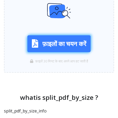
फ़ाइलों का चयन करें
फ़ाइलें 30 मिनट के बाद अपने आप हट जाती हैं
whatis split_pdf_by_size ?
split_pdf_by_size_info