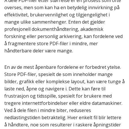
Å dele PDF-filer etter størrelse er en prosess som ofte
overses, men som kan ha en betydelig innvirkning på
effektivitet, brukervennlighet og tilgjengelighet i
mange ulike sammenhenger. Enten det gjelder
profesjonell dokumenthåndtering, akademisk
forskning eller personlig arkivering, kan fordelene ved
å fragmentere store PDF-filer i mindre, mer
håndterbare deler være mange.
En av de mest åpenbare fordelene er forbedret ytelse.
Store PDF-filer, spesielt de som inneholder mange
bilder, grafikk eller komplekse layout, kan være tunge å
laste ned, åpne og navigere i. Dette kan føre til
frustrasjon og tidsspille, spesielt for brukere med
tregere internettforbindelser eller eldre datamaskiner.
Ved å dele filen i mindre biter, reduseres
nedlastingstiden betraktelig. Hver enkelt fil blir lettere
å håndtere, noe som resulterer i raskere åpningstider