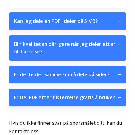
Kan jeg dele en PDF i deler på 5 MB?
−
Blir kvaliteten dårligere når jeg deler etter
−
filstørrelse?
Er dette det samme som å dele på sider?
−
Er Del PDF etter filstørrelse gratis å bruke?
−
Hvis du ikke finner svar på spørsmålet ditt, kan du
kontakte oss