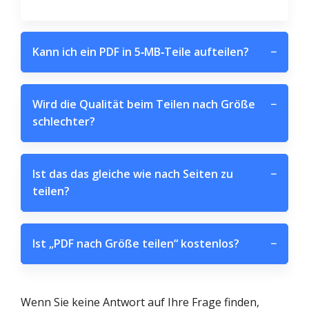
Kann ich ein PDF in 5‑MB‑Teile aufteilen?
−
Wird die Qualität beim Teilen nach Größe
−
schlechter?
Ist das das gleiche wie nach Seiten zu
−
teilen?
Ist „PDF nach Größe teilen“ kostenlos?
−
Wenn Sie keine Antwort auf Ihre Frage finden,