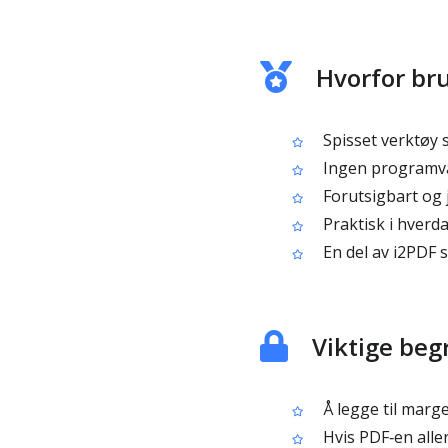
Hvorfor bru
Spisset verktøy s
Ingen programvar
Forutsigbart og j
Praktisk i hverd
En del av i2PDF 
Viktige beg
Å legge til marge
Hvis PDF‑en alle