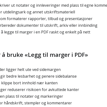
river ut notater og innleveringer med plass til egne komm
 utdelingsark og annet utskriftsmateriell
m formaterer rapporter, tilbud og presentasjoner
bereder dokumenter til utskrift, arkiv eller innbinding
å legge til marger i en PDF raskt og enkelt på nett
r å bruke «Legg til marger i PDF»
der ligger helt ute ved sidemargen
t gir bedre lesbarhet og penere sidebalanse
n klippe bort innhold nær kanten
rger reduserer risikoen for avkuttede kanter
ngen plass til notater og markeringer
or håndskrift, stempler og kommentarer