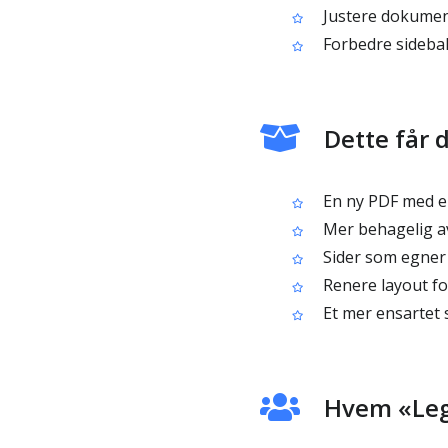
Justere dokument
Forbedre sidebal
Dette får d
En ny PDF med e
Mer behagelig av
Sider som egner s
Renere layout f
Et mer ensartet
Hvem «Legg