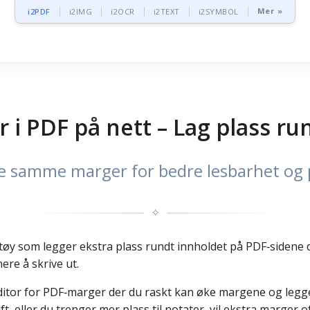
Mer »
i2PDF
i2IMG
i2OCR
i2TEXT
i2SYMBOL
r i PDF på nett – Lag plass r
ne samme marger for bedre lesbarhet og 
✧
tøy som legger ekstra plass rundt innholdet på PDF‑sidene di
ere å skrive ut.
editor for PDF‑marger der du raskt kan øke margene og legge 
rift, eller du trenger mer plass til notater, vil ekstra marger