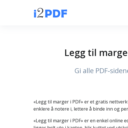
Legg til marge
Gi alle PDF‑side
«Legg til marger i PDF» er et gratis nettverk
enklere å notere i, lettere å binde inn og pen
«Legg til marger i PDF» er en enkel online 
ligger helt ute i kanten, blir kuttet ved utsk