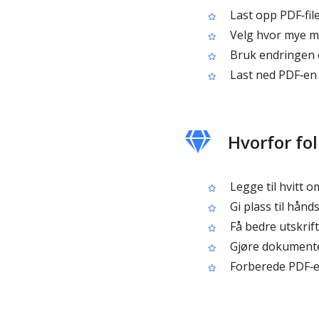
Last opp PDF‑fil
Velg hvor mye mar
Bruk endringen o
Last ned PDF‑en
Hvorfor fol
Legge til hvitt o
Gi plass til hånd
Få bedre utskrif
Gjøre dokumentet
Forberede PDF‑er