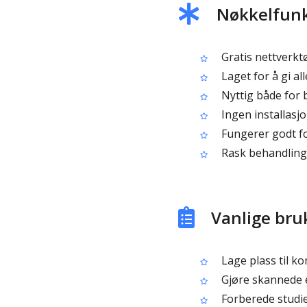
Nøkkelfunks
Gratis nettverktø
Laget for å gi a
Nyttig både for 
Ingen installasjon
Fungerer godt fo
Rask behandling o
Vanlige bru
Lage plass til k
Gjøre skannede e
Forberede studie