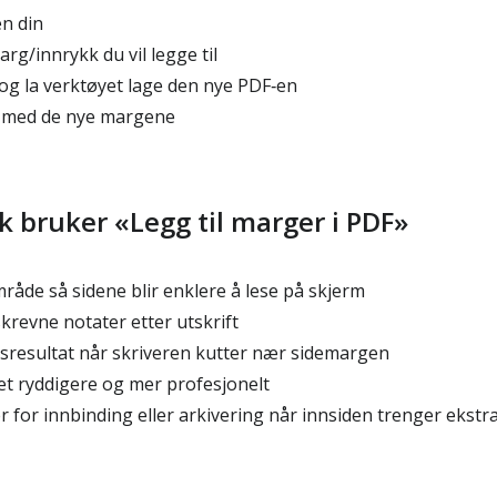
en din
g/innrykk du vil legge til
g la verktøyet lage den nye PDF‑en
 med de nye margene
k bruker «Legg til marger i PDF»
mråde så sidene blir enklere å lese på skjerm
skrevne notater etter utskrift
tsresultat når skriveren kutter nær sidemargen
 ryddigere og mer profesjonelt
 for innbinding eller arkivering når innsiden trenger ekstr