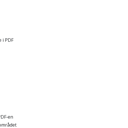
e i PDF
 PDF‑en
 området