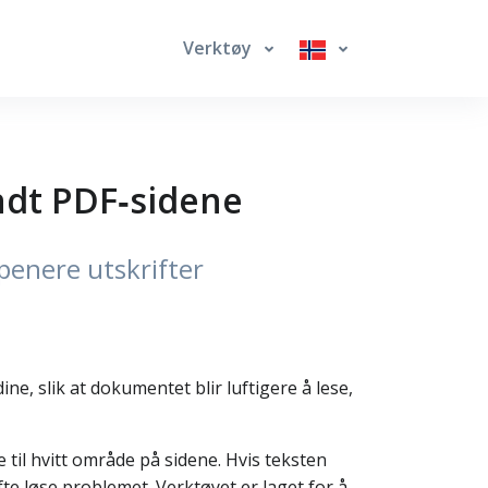
Verktøy
undt PDF‑sidene
penere utskrifter
ne, slik at dokumentet blir luftigere å lese,
til hvitt område på sidene. Hvis teksten
 ofte løse problemet. Verktøyet er laget for å