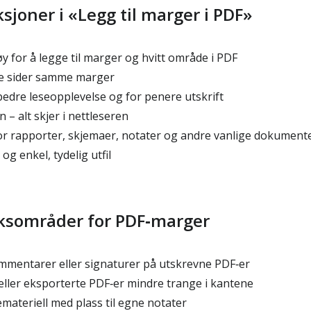
joner i «Legg til marger i PDF»
y for å legge til marger og hvitt område i PDF
lle sider samme marger
bedre leseopplevelse og for penere utskrift
 – alt skjer i nettleseren
r rapporter, skjemaer, notater og andre vanlige dokument
g enkel, tydelig utfil
ksområder for PDF‑marger
ommentarer eller signaturer på utskrevne PDF‑er
ller eksporterte PDF‑er mindre trange i kantene
materiell med plass til egne notater