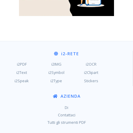
i2
-RETE
i2PDF
i2IMG
i2OCR
i2Text
i2Symbol
i2Clipart
i2Speak
i2Type
Stickers
AZIENDA
Di
Contattaci
Tutti gli strumenti PDF