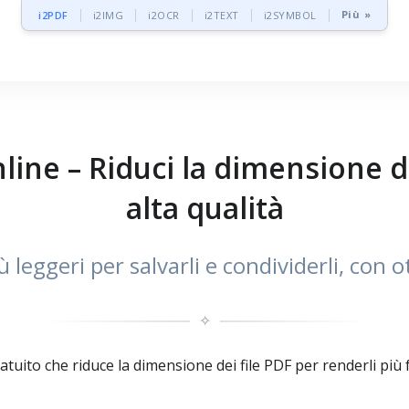
Più »
i2PDF
i2IMG
i2OCR
i2TEXT
i2SYMBOL
ine – Riduci la dimensione
alta qualità
ù leggeri per salvarli e condividerli, con o
✧
to che riduce la dimensione dei file PDF per renderli più fac