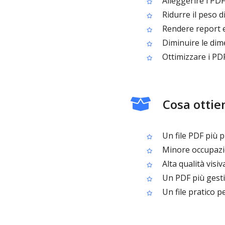
Alleggerire i PDF
Ridurre il peso d
Rendere report e 
Diminuire le dime
Ottimizzare i PDF
Cosa ottie
Un file PDF più pi
Minore occupazio
Alta qualità visiv
Un PDF più gestib
Un file pratico p