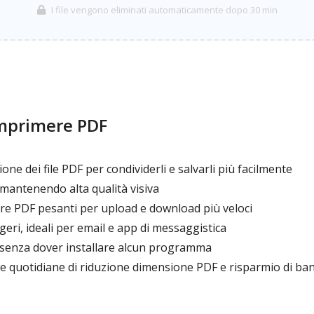
I file vengono eliminati automaticamente dopo 30 min
mprimere PDF
ne dei file PDF per condividerli e salvarli più facilmente
antenendo alta qualità visiva
are PDF pesanti per upload e download più veloci
eri, ideali per email e app di messaggistica
senza dover installare alcun programma
e quotidiane di riduzione dimensione PDF e risparmio di ba