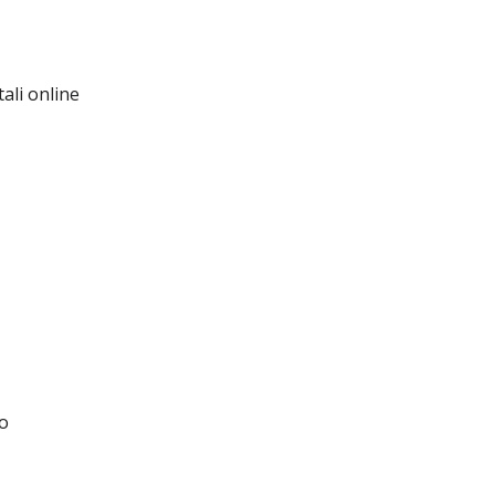
ali online
no