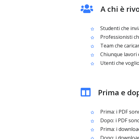
A chi è ri
Studenti che invi
Professionisti ch
Team che carican
Chiunque lavori c
Utenti che vogli
Prima e do
Prima: i PDF sono
Dopo: i PDF sono 
Prima: i downloa
Dopo: i downloa