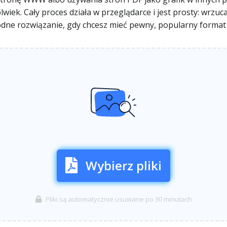
iek. Cały proces działa w przeglądarce i jest prosty: wrzu
odne rozwiązanie, gdy chcesz mieć pewny, popularny format
Wybierz pliki
Pliki są automatycznie usuwane po 30 minutach