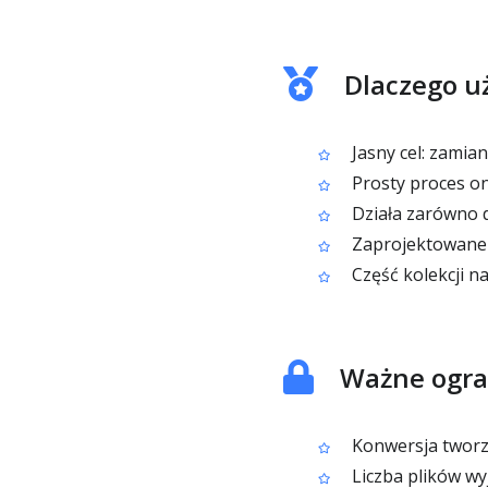
Dlaczego u
Jasny cel: zamia
Prosty proces on
Działa zarówno d
Zaprojektowane 
Część kolekcji na
Ważne ogra
Konwersja tworzy
Liczba plików wyj