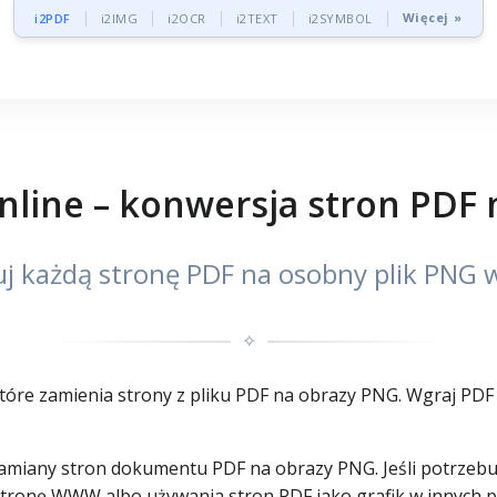
Więcej »
i2PDF
i2IMG
i2OCR
i2TEXT
i2SYMBOL
line – konwersja stron PDF
j każdą stronę PDF na osobny plik PNG w
✧
óre zamienia strony z pliku PDF na obrazy PNG. Wgraj PDF 
zamiany stron dokumentu PDF na obrazy PNG. Jeśli potrzebu
 stronę WWW albo używania stron PDF jako grafik w innych 