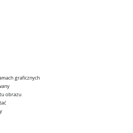
amach graficznych
iwany
tu obrazu
tać
y