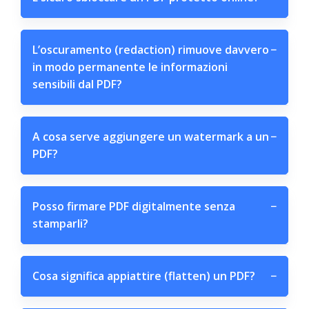
L’oscuramento (redaction) rimuove davvero
−
in modo permanente le informazioni
sensibili dal PDF?
A cosa serve aggiungere un watermark a un
−
PDF?
Posso firmare PDF digitalmente senza
−
stamparli?
Cosa significa appiattire (flatten) un PDF?
−