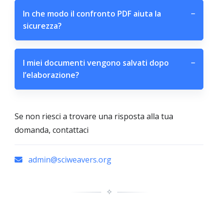
In che modo il confronto PDF aiuta la
−
sicurezza?
I miei documenti vengono salvati dopo
−
l’elaborazione?
Se non riesci a trovare una risposta alla tua
domanda, contattaci
admin@sciweavers.org
✧