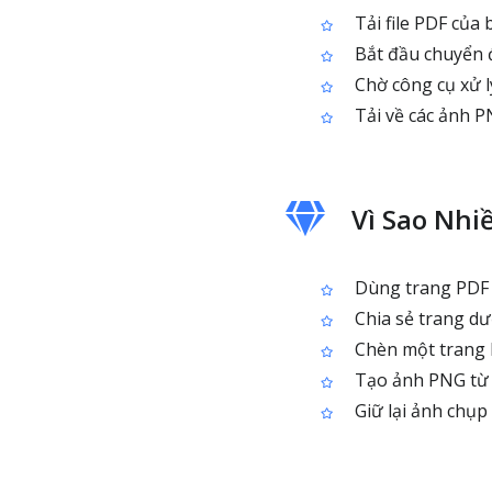
Tải file PDF của 
Bắt đầu chuyển 
Chờ công cụ xử l
Tải về các ảnh P
Vì Sao Nhi
Dùng trang PDF là
Chia sẻ trang dư
Chèn một trang 
Tạo ảnh PNG từ 
Giữ lại ảnh chụp