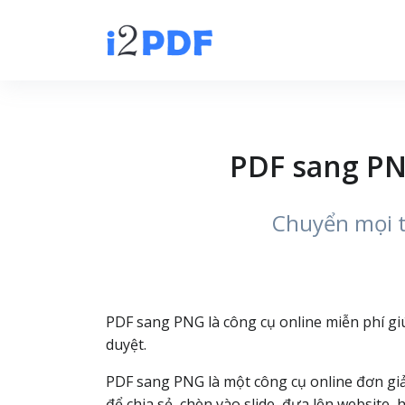
PDF sang PN
Chuyển mọi t
PDF sang PNG là công cụ online miễn phí giú
duyệt.
PDF sang PNG là một công cụ online đơn gi
để chia sẻ, chèn vào slide, đưa lên website