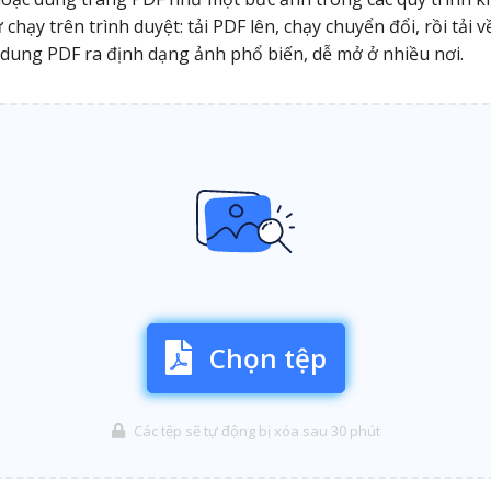
ạy trên trình duyệt: tải PDF lên, chạy chuyển đổi, rồi tải 
i dung PDF ra định dạng ảnh phổ biến, dễ mở ở nhiều nơi.
Chọn tệp
Các tệp sẽ tự động bị xóa sau 30 phút