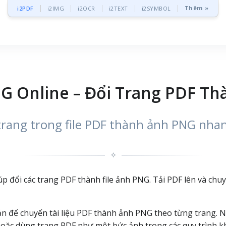
Thêm »
i2PDF
i2IMG
i2OCR
i2TEXT
i2SYMBOL
G Online – Đổi Trang PDF T
rang trong file PDF thành ảnh PNG nha
✧
p đổi các trang PDF thành file ảnh PNG. Tải PDF lên và chu
ản để chuyển tài liệu PDF thành ảnh PNG theo từng trang. 
, hoặc dùng trang PDF như một bức ảnh trong các quy trình 