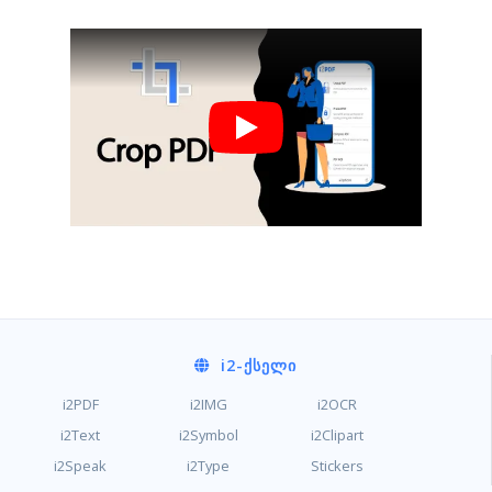
i2
-ᲥᲡᲔᲚᲘ
i2PDF
i2IMG
i2OCR
i2Text
i2Symbol
i2Clipart
i2Speak
i2Type
Stickers