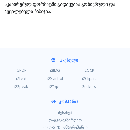
სკანირებულ ფორმატში გადაყვანა გონივრული და
აუცილებელი ნაბიჯია.
i2
-ᲥᲡᲔᲚᲘ
i2PDF
i2IMG
i2OCR
i2Text
i2Symbol
i2Clipart
i2Speak
i2Type
Stickers
ᲙᲝᲛᲞᲐᲜᲘᲐ
შესახებ
დაგვიკავშირდით
ყველა PDF ინსტრუმენტი