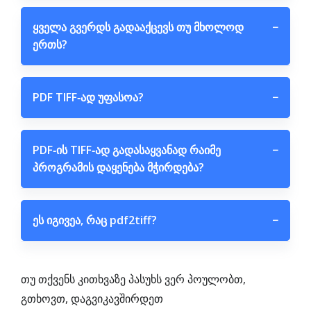
ყველა გვერდს გადააქცევს თუ მხოლოდ
−
ერთს?
PDF TIFF‑ად უფასოა?
−
PDF‑ის TIFF‑ად გადასაყვანად რაიმე
−
პროგრამის დაყენება მჭირდება?
ეს იგივეა, რაც pdf2tiff?
−
თუ თქვენს კითხვაზე პასუხს ვერ პოულობთ,
გთხოვთ, დაგვიკავშირდეთ