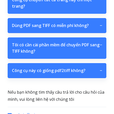
trang?
Dùng PDF sang TIFF có miễn phí không?
−
Tôi có cần cài phần mềm để chuyển PDF sang
−
TIFF không?
Công cụ này có giống pdf2tiff không?
−
Nếu bạn không tìm thấy câu trả lời cho câu hỏi của
mình, vui lòng liên hệ với chúng tôi