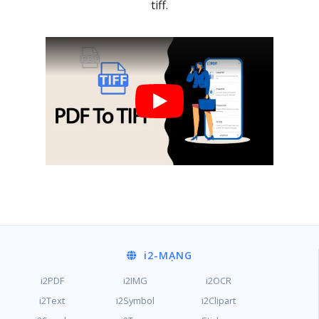
tiff.
i2
-MẠNG
i2PDF
i2IMG
i2OCR
i2Text
i2Symbol
i2Clipart