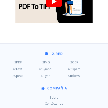
i2
-RED
i2PDF
i2IMG
i2OCR
i2Text
i2Symbol
i2Clipart
i2Speak
i2Type
Stickers
COMPAÑÍA
Sobre
Contáctenos