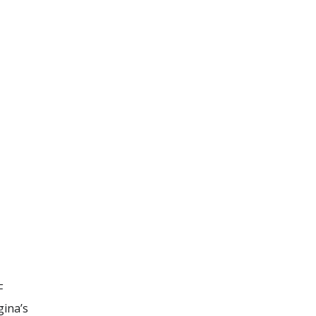
F
ina’s