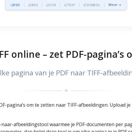
Meer »
i2PDF
i2IMG
i2OCR
i2TEXT
i2SYMBOL
FF online – zet PDF-pagina’s 
lke pagina van je PDF naar TIFF-afbeeldi
✧
PDF-pagina’s om te zetten naar TIFF-afbeeldingen. Upload j
F-naar-afbeeldingstool waarmee je PDF-documenten per pag
converter, dan helpt deze tool je om elke pagina in je PDF s