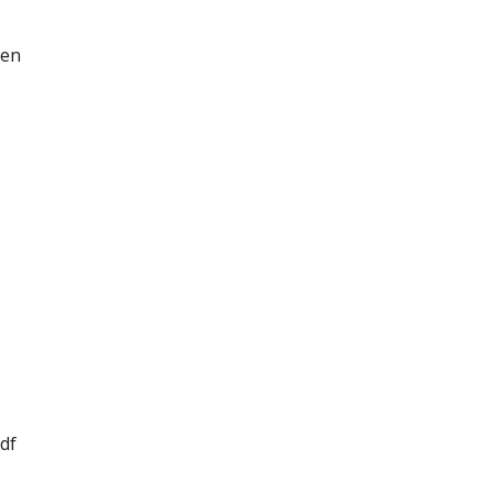
ten
df