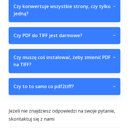
Czy konwertuje wszystkie strony, czy tylko
−
jedną?
Czy PDF do TIFF jest darmowe?
−
Czy muszę coś instalować, żeby zmienić PDF
−
na TIFF?
Czy to to samo co pdf2tiff?
−
Jeżeli nie znajdziesz odpowiedzi na swoje pytanie,
skontaktuj się z nami