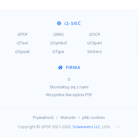
i2
-SIEĆ
i2PDF
i2IMG
i2OCR
i2Text
i2Symbol
i2Clipart
i2Speak
i2Type
Stickers
FIRMA
O
Skontaktuj się z nami
Wszystkie Narzędzia PDF
/
/
Prywatność
Warunki
pliki cookies
Copyright © i2PDF 2021-2026,
Sciweavers LLC
, USA
200