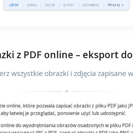
Więcej »
i2PDF
i2IMG
i2OCR
i2TEXT
i2SYMBOL
zki z PDF online – eksport do
erz wszystkie obrazki i zdjęcia zapisane
✧
e online, które pozwala zapisać obrazki z pliku PDF jako J
, aby łatwiej je przeglądać, ponownie użyć lub udostępnić.
e online do wyodrębniania obrazów osadzonych w pliku PDF 
i chcesz wyciągnąć JPG z PDF, zapisać obrazki z PDF jako PNG