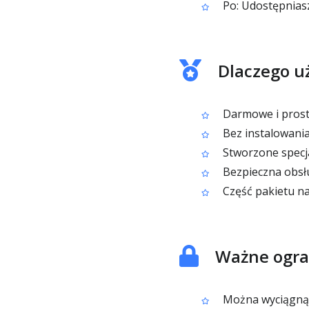
Po: Udostępniasz
Dlaczego uż
Darmowe i proste
Bez instalowan
Stworzone specj
Bezpieczna obsłu
Część pakietu na
Ważne ogra
Można wyciągnąć 