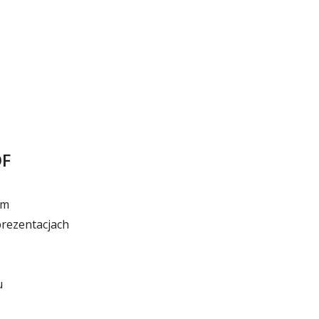
DF
em
rezentacjach
u