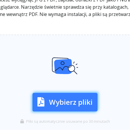
ądarce. Narzędzie świetnie sprawdza się przy katalogach, r
isane wewnątrz PDF. Nie wymaga instalacji, a pliki są przetw
Wybierz pliki
Pliki są automatycznie usuwane po 30 minutach