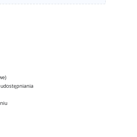
we)
 udostępniania
niu