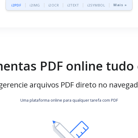
Mais »
i2PDF
i2IMG
i2OCR
i2TEXT
i2SYMBOL
entas PDF online tud
 gerencie arquivos PDF direto no navegad
Uma plataforma online para qualquer tarefa com PDF