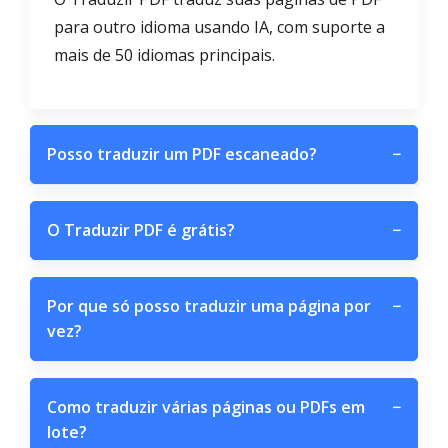
para outro idioma usando IA, com suporte a
mais de 50 idiomas principais.
Posso traduzir um PDF escaneado?
−
O Traduzir PDF é grátis?
−
Por que só posso traduzir uma página por
−
vez?
Como traduzir várias páginas ou PDFs em
−
lote?