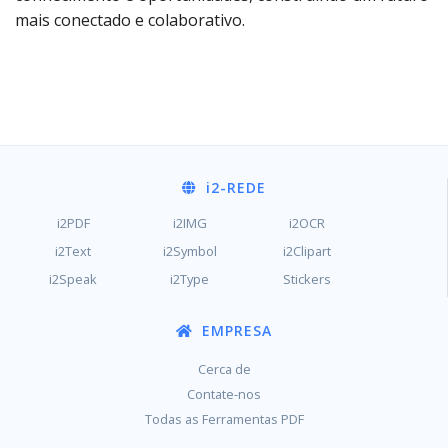
mais conectado e colaborativo.
i2
-REDE
i2PDF
i2IMG
i2OCR
i2Text
i2Symbol
i2Clipart
i2Speak
i2Type
Stickers
EMPRESA
Cerca de
Contate-nos
Todas as Ferramentas PDF