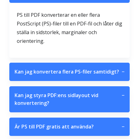
PS till PDF konverterar en eller flera
PostScript (PS)-filer till en PDF-fil och låter dig
ställa in sidstorlek, marginaler och
orientering.
Kan jag konvertera flera PS-filer samtidigt?
−
Kan jag styra PDF:ens sidlayout vid
−
konvertering?
Är PS till PDF gratis att använda?
−