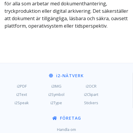
för alla som arbetar med dokumenthantering,
tryckproduktion eller digital arkivering. Det säkerställer
att dokument är tillgängliga, läsbara och säkra, oavsett
plattform, operativsystem eller tidsperspektiv.
i2
-NÄTVERK
i2PDF
i2IMG
i2OCR
i2Text
i2Symbol
i2Clipart
i2Speak
i2Type
Stickers
FÖRETAG
Handla om