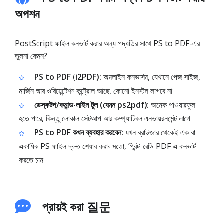
অপশন
PostScript ফাইল কনভার্ট করার অন্য পদ্ধতির সাথে PS to PDF-এর
তুলনা কেমন?
PS to PDF (i2PDF):
অনলাইন কনভার্সন, যেখানে পেজ সাইজ,
মার্জিন আর ওরিয়েন্টেশন কন্ট্রোল আছে, কোনো ইনস্টল লাগবে না
ডেস্কটপ/কমান্ড-লাইন টুল (যেমন ps2pdf):
অনেক পাওয়ারফুল
হতে পারে, কিন্তু লোকাল সেটআপ আর কম্প্যাটিবল এনভায়রনমেন্ট লাগে
PS to PDF কখন ব্যবহার করবেন:
যখন ব্রাউজার থেকেই এক বা
একাধিক PS ফাইল দ্রুত শেয়ার করার মতো, প্রিন্ট-রেডি PDF এ কনভার্ট
করতে চান
প্রায়ই করা 질문