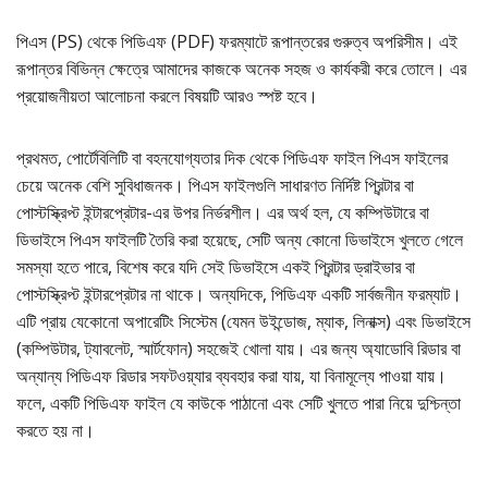
পিএস (PS) থেকে পিডিএফ (PDF) ফরম্যাটে রূপান্তরের গুরুত্ব অপরিসীম। এই
রূপান্তর বিভিন্ন ক্ষেত্রে আমাদের কাজকে অনেক সহজ ও কার্যকরী করে তোলে। এর
প্রয়োজনীয়তা আলোচনা করলে বিষয়টি আরও স্পষ্ট হবে।
প্রথমত, পোর্টেবিলিটি বা বহনযোগ্যতার দিক থেকে পিডিএফ ফাইল পিএস ফাইলের
চেয়ে অনেক বেশি সুবিধাজনক। পিএস ফাইলগুলি সাধারণত নির্দিষ্ট প্রিন্টার বা
পোস্টস্ক্রিপ্ট ইন্টারপ্রেটার-এর উপর নির্ভরশীল। এর অর্থ হল, যে কম্পিউটারে বা
ডিভাইসে পিএস ফাইলটি তৈরি করা হয়েছে, সেটি অন্য কোনো ডিভাইসে খুলতে গেলে
সমস্যা হতে পারে, বিশেষ করে যদি সেই ডিভাইসে একই প্রিন্টার ড্রাইভার বা
পোস্টস্ক্রিপ্ট ইন্টারপ্রেটার না থাকে। অন্যদিকে, পিডিএফ একটি সার্বজনীন ফরম্যাট।
এটি প্রায় যেকোনো অপারেটিং সিস্টেম (যেমন উইন্ডোজ, ম্যাক, লিনাক্স) এবং ডিভাইসে
(কম্পিউটার, ট্যাবলেট, স্মার্টফোন) সহজেই খোলা যায়। এর জন্য অ্যাডোবি রিডার বা
অন্যান্য পিডিএফ রিডার সফটওয়্যার ব্যবহার করা যায়, যা বিনামূল্যে পাওয়া যায়।
ফলে, একটি পিডিএফ ফাইল যে কাউকে পাঠানো এবং সেটি খুলতে পারা নিয়ে দুশ্চিন্তা
করতে হয় না।