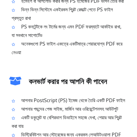
ইমেইল বা আপলোড করার জন্য PS ইমেজের PDF ভার্সন তৈরি করা
ভিন্ন ভিন্ন সিস্টেমে একইরকম প্রিন্ট রেজাল্ট পেতে PS ফাইল
প্রস্তুত রাখা
PS কনটেন্টকে লং টার্মের জন্য এমন PDF ফরম্যাটে আর্কাইভ রাখা,
যা সবখানে সাপোর্টেড
অনেকগুলো PS ফাইল একত্রে একটিমাত্র শেয়ারযোগ্য PDF করে
নেওয়া
কনভার্ট করার পর আপনি কী পাবেন
আপনার PostScript (PS) ইমেজ থেকে তৈরি একটি PDF ফাইল
আপনার পছন্দের পেজ সাইজ, মার্জিন আর ওরিয়েন্টেশনসহ আউটপুট
একটি ডকুমেন্ট যা বেশিরভাগ ডিভাইসে সহজে দেখা, শেয়ার আর প্রিন্ট
করা যায়
ডিস্ট্রিবিউশন আর স্টোরেজের জন্য একরকম লেআউটওয়ালা PDF