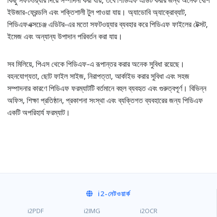
কিছু সফটওয়্যার দিয়ে সম্পাদনা করা যায়, তবে পিডিএফ এডিট করার জন্য অনেক বেশি
ইউজার-ফ্রেন্ডলি এবং শক্তিশালী টুল পাওয়া যায়। অ্যাডোবি অ্যাক্রোব্যাট,
পিডিএফএক্সচেঞ্জ এডিটর-এর মতো সফটওয়্যার ব্যবহার করে পিডিএফ ফাইলের টেক্সট,
ইমেজ এবং অন্যান্য উপাদান পরিবর্তন করা যায়।
সব মিলিয়ে, পিএস থেকে পিডিএফ-এ রূপান্তর করার অনেক সুবিধা রয়েছে।
বহনযোগ্যতা, ছোট ফাইল সাইজ, নিরাপত্তা, আর্কাইভ করার সুবিধা এবং সহজ
সম্পাদনার কারণে পিডিএফ ফরম্যাটটি বর্তমানে বহুল ব্যবহৃত এবং গুরুত্বপূর্ণ। বিভিন্ন
অফিস, শিক্ষা প্রতিষ্ঠান, প্রকাশনা সংস্থা এবং ব্যক্তিগত ব্যবহারের জন্য পিডিএফ
একটি অপরিহার্য ফরম্যাট।
i2
-নেটওয়ার্ক
i2PDF
i2IMG
i2OCR