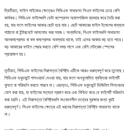
দ্বিতীয়ত, ফাইল সাইজের ক্ষেত্রেও পিডিএফ সাধারণত পিএস ফাইলের চেয়ে বেশি
কার্যকর। পিডিএফ ফাইলগুলি ডেটা কম্প্রেশন অ্যালগরিদম ব্যবহার করে তৈরি করা
হয়, যার ফলে ফাইলের আকার ছোট হয়ে যায়। ছোট আকারের ফাইল ইমেলের মাধ্যমে
পাঠানো বা ইন্টারনেটে আপলোড করা সহজ। অন্যদিকে, পিএস ফাইলগুলি সাধারণত
আনকমপ্রেসড বা কম কমপ্রেসড অবস্থায় থাকে, তাই এদের আকার বড় হতে পারে।
বড় আকারের ফাইল শেয়ার করতে বেশি সময় লাগে এবং বেশি স্টোরেজ স্পেসের
প্রয়োজন হয়।
তৃতীয়ত, পিডিএফ ফাইলের নিরাপত্তা বৈশিষ্ট্য এটিকে আরও গুরুত্বপূর্ণ করে তুলেছে।
পিডিএফ ডকুমেন্টে পাসওয়ার্ড দেওয়া যায়, যার ফলে অননুমোদিত ব্যক্তিরা ফাইলটি
খুলতে বা পরিবর্তন করতে পারবে না। এছাড়াও, পিডিএফ ডকুমেন্টে ডিজিটাল সিগনেচার
যোগ করা যায়, যা ফাইলের সত্যতা প্রমাণ করে এবং নিশ্চিত করে যে ফাইলটি পরিবর্তন
করা হয়নি। এই নিরাপত্তা বৈশিষ্ট্যগুলি সংবেদনশীল তথ্যের সুরক্ষার জন্য খুবই
গুরুত্বপূর্ণ। পিএস ফাইলের ক্ষেত্রে এই ধরনের নিরাপত্তা বৈশিষ্ট্য সাধারণত থাকে
না।