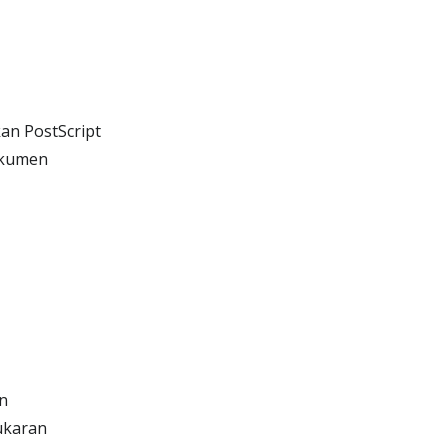
an PostScript
dokumen
n
ukaran