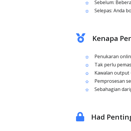
Sebelum: Beberap
Selepas: Anda bo
Kenapa Pen
Penukaran online
Tak perlu pemas
Kawalan output u
Pemprosesan sel
Sebahagian darip
Had Pentin