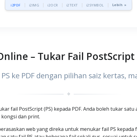
Lebih »
i2PDF
i2IMG
i2OCR
i2TEXT
i2SYMBOL
nline – Tukar Fail PostScript
 PS ke PDF dengan pilihan saiz kertas, 
✧
ukar fail PostScript (PS) kepada PDF. Anda boleh tukar satu 
 kongsi dan print.
 berasaskan web yang direka untuk menukar fail PS kepada 
satu fail PS atau beberapa fail sekali gus, sesuai untuk 