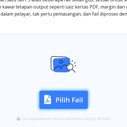
kawal tetapan output seperti saiz kertas PDF, margin dan o
us dalam pelayar, tak perlu pemasangan, dan fail diproses d
Pilih Fail
Fail dipadamkan secara automatik selepas 30 minit